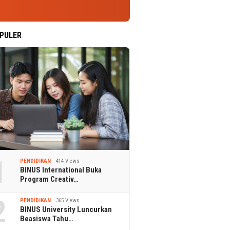
PULER
1
PENDIDIKAN
414 Views
BINUS International Buka
Program Creativ…
2
PENDIDIKAN
365 Views
BINUS University Luncurkan
Beasiswa Tahu…