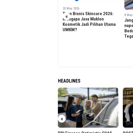
20 May 2026
22 Apr
Tren Bisnis Skincare 2026:
Pabr
«
8 May 2026
Mengapa Jasa Maklon
Kosm
Jangan Tergiur Harga!
Kosmetik Jadi Pilihan Utama
Kosm
napocut Edukasi Cara
UMKM?
Manu
Bedakan Hijab Paris yang
Ting
Tegak Paripurna
HEADLINES
«