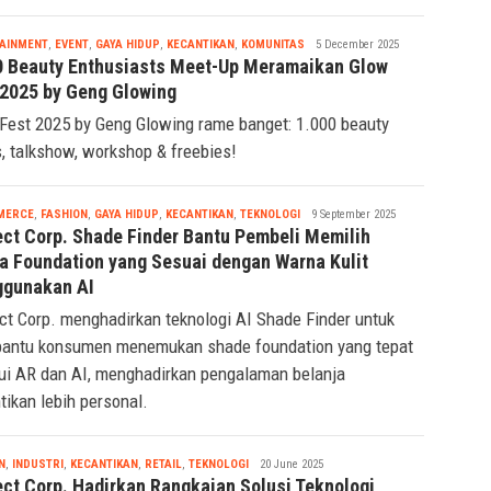
Tsaqif
AINMENT
,
EVENT
,
GAYA HIDUP
,
KECANTIKAN
,
KOMUNITAS
5 December 2025
Ridwan
0 Beauty Enthusiasts Meet-Up Meramaikan Glow
 2025 by Geng Glowing
Fest 2025 by Geng Glowing rame banget: 1.000 beauty
s, talkshow, workshop & freebies!
Tsaqif
MERCE
,
FASHION
,
GAYA HIDUP
,
KECANTIKAN
,
TEKNOLOGI
9 September 2025
Ridwan
ect Corp. Shade Finder Bantu Pembeli Memilih
a Foundation yang Sesuai dengan Warna Kulit
gunakan AI
ct Corp. menghadirkan teknologi AI Shade Finder untuk
ntu konsumen menemukan shade foundation yang tepat
ui AR dan AI, menghadirkan pengalaman belanja
tikan lebih personal.
Tsaqif
N
,
INDUSTRI
,
KECANTIKAN
,
RETAIL
,
TEKNOLOGI
20 June 2025
Ridwan
ect Corp. Hadirkan Rangkaian Solusi Teknologi