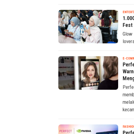
ENTERT
1.00
Fest
Glow 
lover
E-COM
Perf
Warn
Meng
Perfe
memba
melal
kecan
FASHIO
Perf