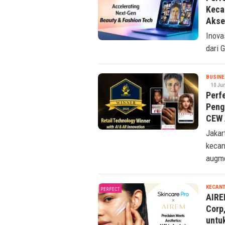
Keca
Akse
Inova
dari 
BUSINE
10 Ju
Perf
Peng
CEW 
Jakar
kecan
augme
KECANT
AIRE
Corp
untu