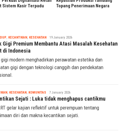
stian Produksi Tambang
Lengkap Tanda Tangan Digital
ng Penerimaan Negara
untuk Bisnis
Tsaqif
IDUP
,
KECANTIKAN
,
KESEHATAN
19 January 2026
Ridwan
ik Gigi Premium Membantu Atasi Masalah Kesehatan
t di Indonesia
k gigi modern menghadirkan perawatan estetika dan
atan gigi dengan teknologi canggih dan pendekatan
sional.
Tsaqif
IKAN
,
KESEHATAN
,
KOMUNITAS
7 January 2026
Ridwan
ntikan Sejati : Luka tidak menghapus cantikmu
T gelar kajian reflektif untuk perempuan tentang
imaan diri dan makna kecantikan sejati.