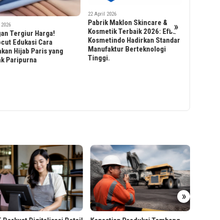
il 2026
ik Maklon Skincare &
»
etik Terbaik 2026: Efba
14 April 2026
Pink Rabbit Lens Tawarkan
etindo Hadirkan Standar
13 March 202
Softlens Nyaman dan Aman,
faktur Berteknologi
Distribus
Jawab Kebutuhan Konsumen
gi.
Indonesia
Indonesia
WhotoInd
Tampilka
Perawatan
Indonesia
Odoo A
»
Perusa
Buku
ezSign Tawarkan Layanan