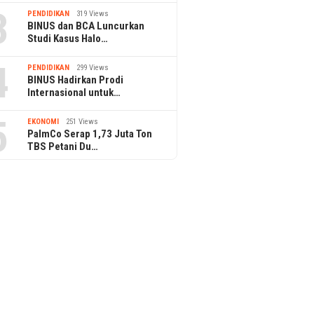
3
PENDIDIKAN
319 Views
BINUS dan BCA Luncurkan
Studi Kasus Halo…
4
PENDIDIKAN
299 Views
BINUS Hadirkan Prodi
Internasional untuk…
5
EKONOMI
251 Views
PalmCo Serap 1,73 Juta Ton
TBS Petani Du…