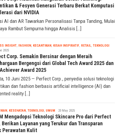
ntikan & Fesyen Generasi Terbaru Berkat Komputasi
lerasi dari NVIDIA
si AI dan AR Tawarkan Personalisasi Tanpa Tanding, Mulai
Gaya Rambut Sempurna hingga Analisis […]
Tsaqif
SS INSIGHT
,
FASHION
,
KECANTIKAN
,
KISAH INSPIRATIF
,
RETAIL
,
TEKNOLOGI
Ridwan
ne 2025
ect Corp. Semakin Bersinar dengan Meraih
hargaan Bergengsi dari Global Tech Award 2025 dan
Achiever Award 2025
ta, 10 Juni 2025 — Perfect Corp., penyedia solusi teknologi
tikan dan fashion berbasis artificial intelligence (AI) dan
nted reality […]
Tsaqif
IKAN
,
KESEHATAN
,
TEKNOLOGI
,
UMUM
20 May 2025
Ridwan
M Mengadopsi Teknologi Skincare Pro dari Perfect
, Berikan Layanan yang Terukur dan Transparan
k Perawatan Kulit