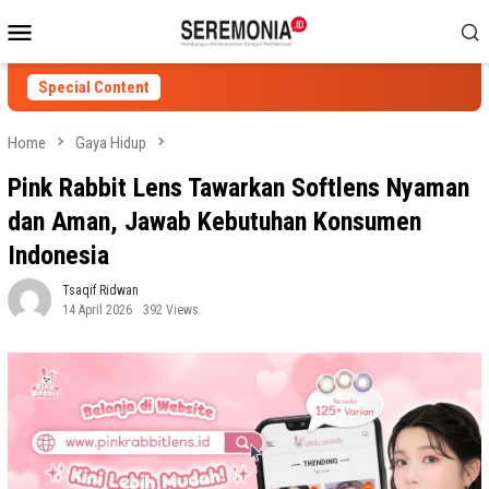
Skip
Mobile
to
Menu
content
Special Content
Home
Gaya Hidup
Pink Rabbit Lens Tawarkan Softlens Nyaman
dan Aman, Jawab Kebutuhan Konsumen
Indonesia
Tsaqif Ridwan
14 April 2026
392 Views