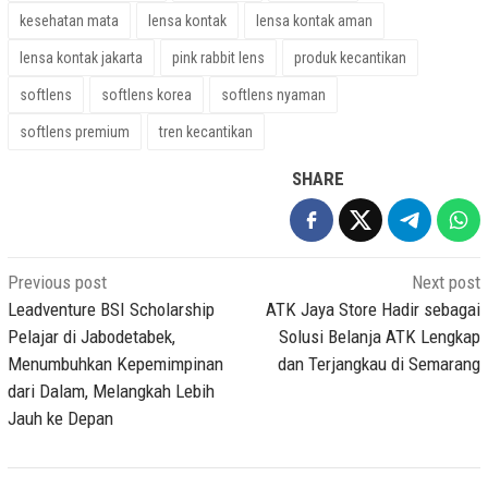
kesehatan mata
lensa kontak
lensa kontak aman
lensa kontak jakarta
pink rabbit lens
produk kecantikan
softlens
softlens korea
softlens nyaman
softlens premium
tren kecantikan
SHARE
Post
Previous post
Next post
navigation
Leadventure BSI Scholarship
ATK Jaya Store Hadir sebagai
Pelajar di Jabodetabek,
Solusi Belanja ATK Lengkap
Menumbuhkan Kepemimpinan
dan Terjangkau di Semarang
dari Dalam, Melangkah Lebih
Jauh ke Depan