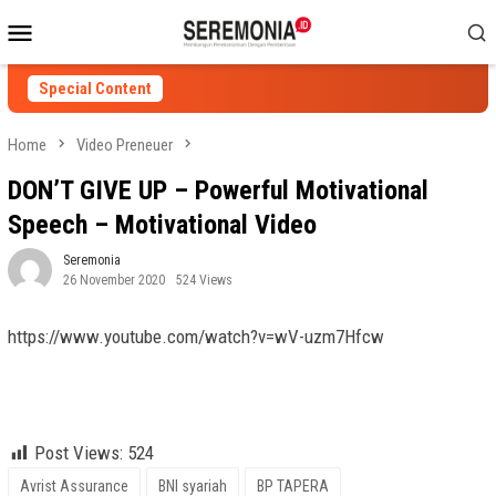
Skip
Mobile
to
Menu
content
Special Content
Home
Video Preneuer
DON’T GIVE UP – Powerful Motivational
Speech – Motivational Video
Seremonia
26 November 2020
524 Views
https://www.youtube.com/watch?v=wV-uzm7Hfcw
Lion Air Group, UKDW Yogyakarta, BNI Syariah, Avrist Assurance,
BP TAPERA, tiket.com, Inspirational Video, Motivational Video
Post Views:
524
Avrist Assurance
BNI syariah
BP TAPERA