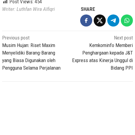
Post Views:
454
Writer: Luthfan Wira Alfiqri
SHARE
Post
Previous post
Next post
navigation
Musim Hujan: Riset Maxim
Kemkominfo Memberi
Menyelidiki Barang-Barang
Penghargaan kepada J&T
yang Biasa Digunakan oleh
Express atas Kinerja Unggul di
Pengguna Selama Perjalanan
Bidang PPI