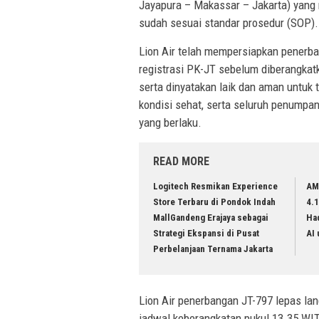
Jayapura – Makassar – Jakarta) yang 
sudah sesuai standar prosedur (SOP).
Lion Air telah mempersiapkan penerb
registrasi PK-JT sebelum diberangka
serta dinyatakan laik dan aman untuk
kondisi sehat, serta seluruh penumpa
yang berlaku.
READ MORE
Logitech Resmikan Experience
AM
Store Terbaru di Pondok Indah
4.1
MallGandeng Erajaya sebagai
Ha
Strategi Ekspansi di Pusat
AI
Perbelanjaan Ternama Jakarta
Lion Air penerbangan JT-797 lepas lan
jadwal keberangkatan pukul 13.35 WI