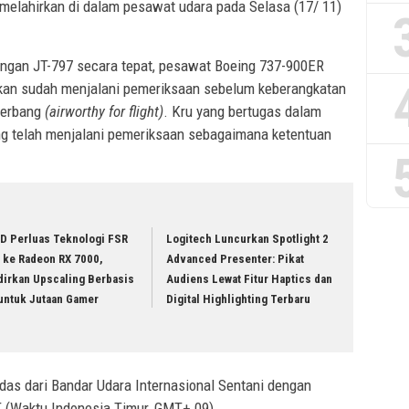
melahirkan di dalam pesawat udara pada Selasa (17/ 11)
angan JT-797 secara tepat, pesawat Boeing 737-900ER
tkan sudah menjalani pemeriksaan sebelum keberangkatan
 terbang
(airworthy for flight)
. Kru yang bertugas dalam
ng telah menjalani pemeriksaan sebagaimana ketentuan
D Perluas Teknologi FSR
Logitech Luncurkan Spotlight 2
 ke Radeon RX 7000,
Advanced Presenter: Pikat
dirkan Upscaling Berbasis
Audiens Lewat Fitur Haptics dan
 untuk Jutaan Gamer
Digital Highlighting Terbaru
das dari Bandar Udara Internasional Sentani dengan
T (Waktu Indonesia Timur, GMT+ 09).