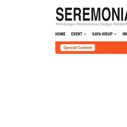
Skip
to
content
HOME
EVENT
GAYA HIDUP
IN
Special Content