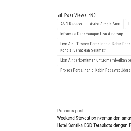
Video, Motivational VIdeo
Post Views:
493
AMD Radeon
Avrist Simple Start
H
Informasi Penerbangan Lion Air group
Lion Air - “Proses Persalinan di Kabin Pes
Kondisi Sehat dan Selamat”
Lion Air berkomitmen untuk memberikan pe
Proses Persalinan di Kabin Pesawat Udara 
Post
Previous post
navigation
Weekend Staycation nyaman dan aman
Hotel Santika BSD Teraskota dengan P