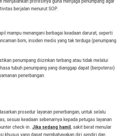
lam menjalankan profesinya guna menjaga penumpang agar
ivitas berjalan menurut SOP.
ampil mampu menangani berbagai keadaan darurat, seperti
ancaman bom, insiden medis yang tak terduga (penumpang
ikan penumpang diizinkan terbang atau tidak melalui
 bahasa tubuh penumpang yang dianggap dapat (berpotensi)
yamanan penerbangan.
sarkan prosedur layanan penerbangan, untuk selalu
elas, sesuai keadaan sebenarnya kepada petugas layanan
counter check-in.
Jika sedang hamil
, sakit berat menular
isi khusus yang dapat membahayakan diri sendiri dan