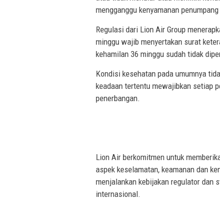
mengganggu kenyamanan penumpang la
Regulasi dari Lion Air Group menerapk
minggu wajib menyertakan surat keter
kehamilan 36 minggu sudah tidak dip
Kondisi kesehatan pada umumnya tida
keadaan tertentu mewajibkan setiap 
penerbangan.
Lion Air berkomitmen untuk memberik
aspek keselamatan, keamanan dan ken
menjalankan kebijakan regulator dan 
internasional.
Avrist Simple Start, Hotel Santika BSD