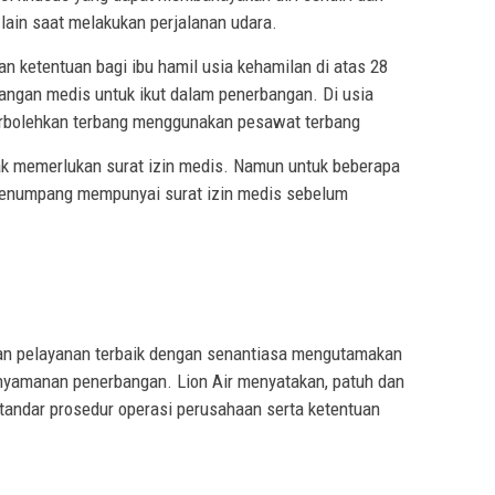
in saat melakukan perjalanan udara.
an ketentuan bagi ibu hamil usia kehamilan di atas 28
angan medis untuk ikut dalam penerbangan. Di usia
erbolehkan terbang menggunakan pesawat terbang
k memerlukan surat izin medis. Namun untuk beberapa
penumpang mempunyai surat izin medis sebelum
an pelayanan terbaik dengan senantiasa mengutamakan
yamanan penerbangan. Lion Air menyatakan, patuh dan
standar prosedur operasi perusahaan serta ketentuan
 Teraskota, Lion Air, Logitech, AMD Radeon, Inspirational