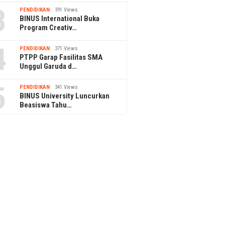
3
PENDIDIKAN
391 Views
BINUS International Buka
Program Creativ…
4
PENDIDIKAN
371 Views
PTPP Garap Fasilitas SMA
Unggul Garuda d…
5
PENDIDIKAN
341 Views
BINUS University Luncurkan
Beasiswa Tahu…