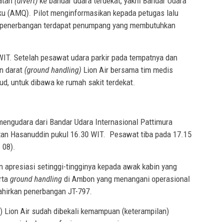
atan
(divert)
ke bandar udara terdekat, yakni Bandar Udara
ku (AMQ). Pilot menginformasikan kepada petugas lalu
am penerbangan terdapat penumpang yang membutuhkan
IT. Setelah pesawat udara parkir pada tempatnya dan
n darat
(ground handling)
Lion Air bersama tim medis
, untuk dibawa ke rumah sakit terdekat.
mengudara dari Bandar Udara Internasional Pattimura
ltan Hasanuddin pukul 16.30 WIT. Pesawat tiba pada 17.15
 08).
n apresiasi setinggi-tingginya kepada awak kabin yang
rta
ground handling
di Ambon yang menangani operasional
hirkan penerbangan JT-797.
 Lion Air sudah dibekali kemampuan (keterampilan)