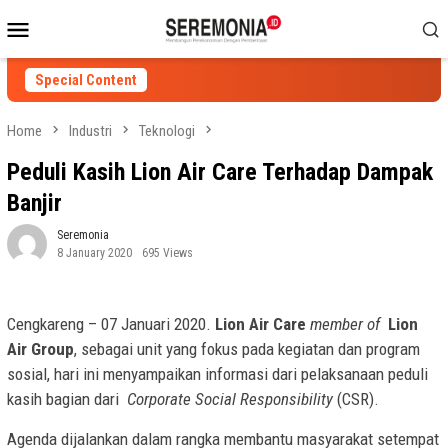
Skip
Mobile
to
Menu
content
Special Content
Home
Industri
Teknologi
Peduli Kasih Lion Air Care Terhadap Dampak
Banjir
Seremonia
8 January 2020
695 Views
Cengkareng – 07 Januari 2020.
Lion Air Care
member of
Lion
Air Group
, sebagai unit yang fokus pada kegiatan dan program
sosial, hari ini menyampaikan informasi dari pelaksanaan peduli
kasih bagian dari
Corporate Social Responsibility
(CSR).
Agenda dijalankan dalam rangka membantu masyarakat setempat