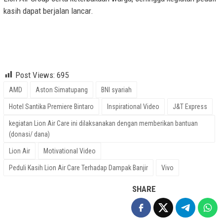
kasih dapat berjalan lancar.
Hotel Santika Premiere Bintaro, Lion Air, AMD, Vivo, Aston
Simatupang, J&T Express, BNI Syariah, Inspirational Video,
Motivational Video
Post Views:
695
AMD
Aston Simatupang
BNI syariah
Hotel Santika Premiere Bintaro
Inspirational Video
J&T Express
kegiatan Lion Air Care ini dilaksanakan dengan memberikan bantuan
(donasi/ dana)
Lion Air
Motivational Video
Peduli Kasih Lion Air Care Terhadap Dampak Banjir
Vivo
SHARE