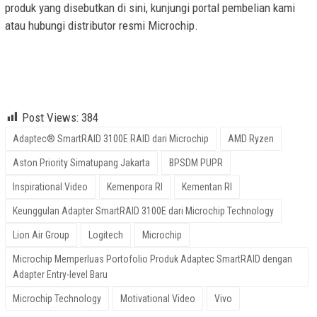
produk yang disebutkan di sini, kunjungi portal pembelian kami
atau hubungi distributor resmi Microchip.
AMD – Ryzen, BPSDM PUPR, Vivo, Logitech, Lion Air Group,
Microchip, Aston Priority Simatupang Jakarta, Kemenpora RI,
Kementan RI, Inspirational Video, Motivational Video
Post Views:
384
Adaptec® SmartRAID 3100E RAID dari Microchip
AMD Ryzen
Aston Priority Simatupang Jakarta
BPSDM PUPR
Inspirational Video
Kemenpora RI
Kementan RI
Keunggulan Adapter SmartRAID 3100E dari Microchip Technology
Lion Air Group
Logitech
Microchip
Microchip Memperluas Portofolio Produk Adaptec SmartRAID dengan
Adapter Entry-level Baru
Microchip Technology
Motivational Video
Vivo