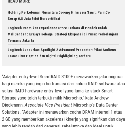
READ MORE
Holding Perkebunan Nusantara Dorong Hilirisasi Sawit, PalmCo
Serap 6,8 Juta Bibit Bersertifikat
Logitech Resmikan Experience Store Terbaru di Pondok Indah
MallGandeng Erajaya sebagai Strategi Ekspansi di Pusat Perbelanjaan
Ternama Jakarta
Logitech Luncurkan Spotlight 2 Advanced Presenter: Pikat Audiens
Lewat Fitur Haptics dan Digital Highlighting Terbaru
“Adapter entry-level SmartRAID 3100E menawarkan jalur migrasi
bagi mereka yang ingin bertransisi dari solusi RAID software atau
solusi RAID hardware entry-level yang lama ke stack Smart
Storage yang telah terbukti milik Microchip,” kata Andrew
Dieckmann,
Associate Vice
President
Microchip’s Data Center
Solutions. “Adapter ini menawarkan cache DRAM internal 1 atau
2 GB yang memberikan akselerasi kinerja yang signifikan dan daya
yang lebih rendah dari generasi sebelumnya dan ideal untuk