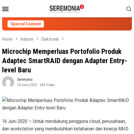
Skip
Mobile
to
Menu
content
Special Content
Home
Industri
Elektronik
Microchip Memperluas Portofolio Produk
Adaptec SmartRAID dengan Adapter Entry-
level Baru
Seremonia
18 June 2020
384 Views
16 Juni 2020 — Untuk mendukung pengguna cloud, perusahaan,
dan
workstation
yang membutuhkan ketahanan dan kinerja RAID