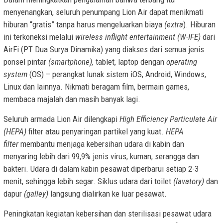
menyenangkan, seluruh penumpang Lion Air dapat menikmati
hiburan “gratis” tanpa harus mengeluarkan biaya
(extra
). Hiburan
ini terkoneksi melalui
wireless inflight entertainment (W-IFE)
dari
AirFi (PT Dua Surya Dinamika) yang diakses dari semua jenis
ponsel pintar
(smartphone),
tablet, laptop dengan
operating
system
(OS) – perangkat lunak sistem iOS, Android, Windows,
Linux dan lainnya. Nikmati beragam film, bermain games,
membaca majalah dan masih banyak lagi.
Seluruh armada Lion Air dilengkapi
High Efficiency Particulate Air
(HEPA)
filter atau penyaringan partikel yang kuat.
HEPA
filter
membantu menjaga kebersihan udara di kabin dan
menyaring lebih dari 99,9% jenis virus, kuman, serangga dan
bakteri. Udara di dalam kabin pesawat diperbarui setiap 2-3
menit, sehingga lebih segar. Siklus udara dari toilet
(lavatory)
dan
dapur
(galley)
langsung dialirkan ke luar pesawat.
Peningkatan kegiatan kebersihan dan sterilisasi pesawat udara