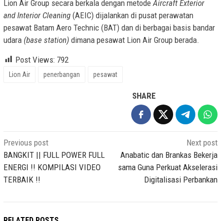
Lion Air Group secara berkala dengan metode
Aircraft Exterior
and Interior Cleaning
(AEIC) dijalankan di pusat perawatan
pesawat Batam Aero Technic (BAT) dan di berbagai basis bandar
udara
(base station)
dimana pesawat Lion Air Group berada.
Post Views:
792
Lion Air
penerbangan
pesawat
SHARE
Post
Previous post
Next post
navigation
BANGKIT || FULL POWER FULL
Anabatic dan Brankas Bekerja
ENERGI !! KOMPILASI VIDEO
sama Guna Perkuat Akselerasi
TERBAIK !!
Digitalisasi Perbankan
RELATED POSTS