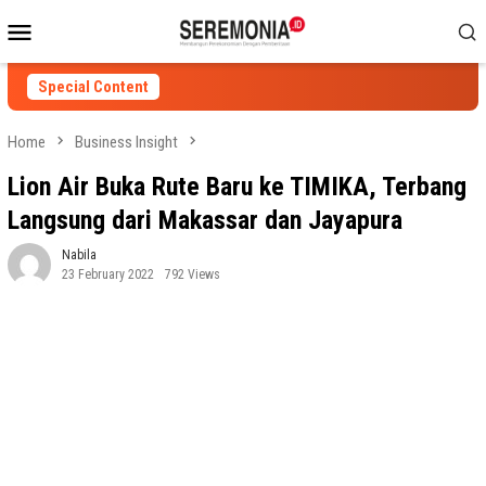
Skip
Mobile
to
Menu
content
Special Content
Home
Business Insight
Lion Air Buka Rute Baru ke TIMIKA, Terbang
Langsung dari Makassar dan Jayapura
Nabila
23 February 2022
792 Views