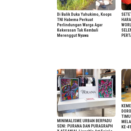
Di Balik Duka Yahukimo, Koops
SETE
TNI Habema Perkuat
HARA
Perlindungan Warga Agar
WORL
Kekerasan Tak Kembali
SELE
Merenggut Nyawa
PERT
KEME
DORO
TIMU
MINIMALISME URBAN BERPADU
MELA
SENI: PURANA DAN PURAGRAPH
KE-4