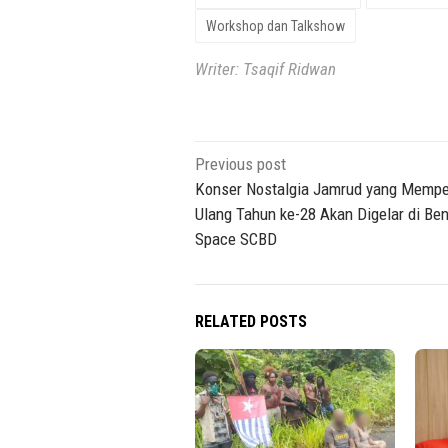
Workshop dan Talkshow
Writer: Tsaqif Ridwan
Post
Previous post
navigation
Konser Nostalgia Jamrud yang Mempe
Ulang Tahun ke-28 Akan Digelar di Be
Space SCBD
RELATED POSTS