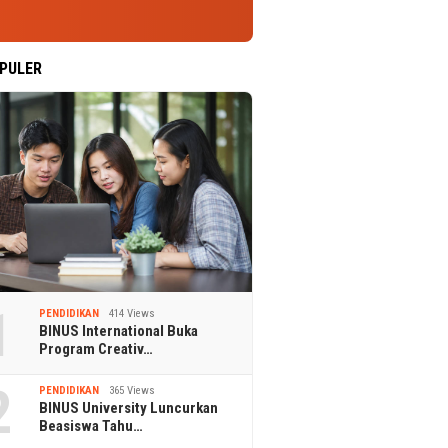
PULER
1
PENDIDIKAN
414 Views
BINUS International Buka
Program Creativ…
2
PENDIDIKAN
365 Views
BINUS University Luncurkan
Beasiswa Tahu…