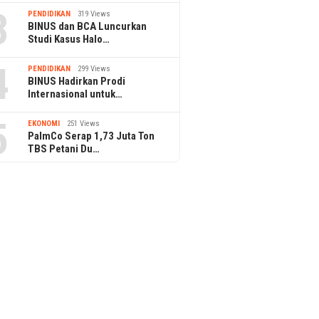
3
PENDIDIKAN
319 Views
BINUS dan BCA Luncurkan
Studi Kasus Halo…
4
PENDIDIKAN
299 Views
BINUS Hadirkan Prodi
Internasional untuk…
5
EKONOMI
251 Views
PalmCo Serap 1,73 Juta Ton
TBS Petani Du…