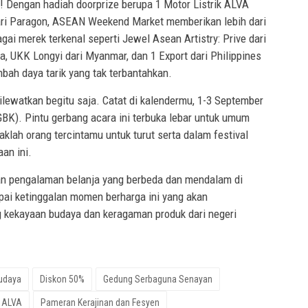
! Dengan hadiah doorprize berupa 1 Motor Listrik ALVA
dari Paragon, ASEAN Weekend Market memberikan lebih dari
ai merek terkenal seperti Jewel Asean Artistry: Prive dari
, UKK Longyi dari Myanmar, dan 1 Export dari Philippines
mbah daya tarik yang tak terbantahkan.
dilewatkan begitu saja. Catat di kalendermu, 1-3 September
BK). Pintu gerbang acara ini terbuka lebar untuk umum
aklah orang tercintamu untuk turut serta dalam festival
an ini.
an pengalaman belanja yang berbeda dan mendalam di
i ketinggalan momen berharga ini yang akan
kekayaan budaya dan keragaman produk dari negeri
Budaya
Diskon 50%
Gedung Serbaguna Senayan
k ALVA
Pameran Kerajinan dan Fesyen