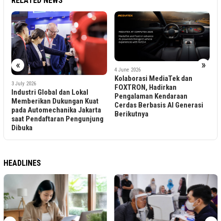
RELATED NEWS
2
E
E
«
»
4 June 2026
Kolaborasi MediaTek dan
3 July 2026
ar
FOXTRON, Hadirkan
Industri Global dan Lokal
Pengalaman Kendaraan
Memberikan Dukungan Kuat
Cerdas Berbasis AI Generasi
pada Automechanika Jakarta
Berikutnya
saat Pendaftaran Pengunjung
Dibuka
HEADLINES