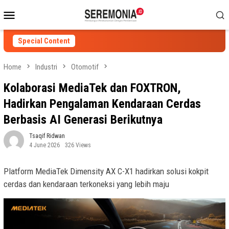
Skip
Mobile
to
Menu
content
Special Content
Home
Industri
Otomotif
Kolaborasi MediaTek dan FOXTRON,
Hadirkan Pengalaman Kendaraan Cerdas
Berbasis AI Generasi Berikutnya
Tsaqif Ridwan
4 June 2026
326 Views
Platform MediaTek Dimensity AX C-X1 hadirkan solusi kokpit
cerdas dan kendaraan terkoneksi yang lebih maju