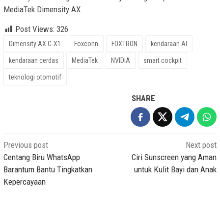
MediaTek Dimensity AX.
Post Views:
326
Dimensity AX C-X1
Foxconn
FOXTRON
kendaraan AI
kendaraan cerdas
MediaTek
NVIDIA
smart cockpit
teknologi otomotif
SHARE
Post
Previous post
Next post
navigation
Centang Biru WhatsApp
Ciri Sunscreen yang Aman
Barantum Bantu Tingkatkan
untuk Kulit Bayi dan Anak
Kepercayaan