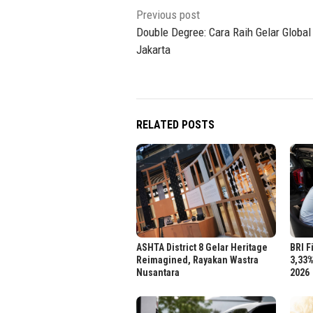
Post
Previous post
navigation
Double Degree: Cara Raih Gelar Global 
Jakarta
RELATED POSTS
ASHTA District 8 Gelar Heritage
BRI 
Reimagined, Rayakan Wastra
3,33
Nusantara
2026