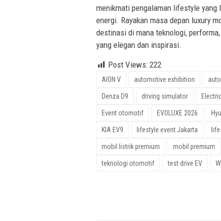
menikmati pengalaman lifestyle yang
energi. Rayakan masa depan luxury m
destinasi di mana teknologi, performa
yang elegan dan inspirasi.
Post Views:
222
AION V
automotive exhibition
auto
Denza D9
driving simulator
Electri
Event otomotif
EVOLUXE 2026
Hyu
KIA EV9
lifestyle event Jakarta
lif
mobil listrik premium
mobil premium
teknologi otomotif
test drive EV
W