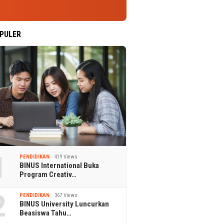
PULER
1
PENDIDIKAN
419 Views
BINUS International Buka
Program Creativ…
2
PENDIDIKAN
367 Views
BINUS University Luncurkan
Beasiswa Tahu…