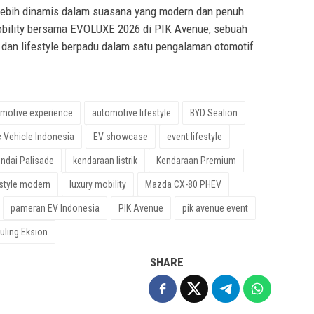
 lebih dinamis dalam suasana yang modern dan penuh
obility bersama EVOLUXE 2026 di PIK Avenue, sebuah
, dan lifestyle berpadu dalam satu pengalaman otomotif
motive experience
automotive lifestyle
BYD Sealion
c Vehicle Indonesia
EV showcase
event lifestyle
ndai Palisade
kendaraan listrik
Kendaraan Premium
estyle modern
luxury mobility
Mazda CX-80 PHEV
pameran EV Indonesia
PIK Avenue
pik avenue event
uling Eksion
SHARE