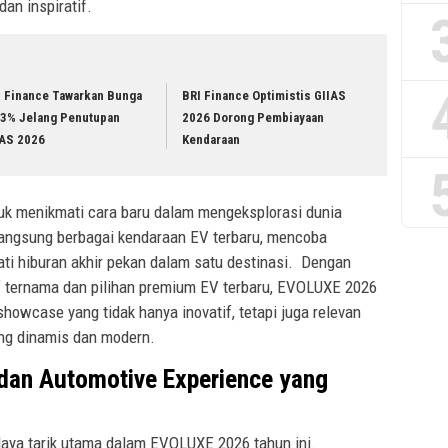
an inspiratif.
I Finance Tawarkan Bunga
BRI Finance Optimistis GIIAS
33% Jelang Penutupan
2026 Dorong Pembiayaan
IAS 2026
Kendaraan
k menikmati cara baru dalam mengeksplorasi dunia
 langsung berbagai kendaraan EV terbaru, mencoba
ati hiburan akhir pekan dalam satu destinasi. Dengan
f ternama dan pilihan premium EV terbaru, EVOLUXE 2026
wcase yang tidak hanya inovatif, tetapi juga relevan
ang dinamis dan modern.
 dan Automotive Experience yang
daya tarik utama dalam EVOLUXE 2026 tahun ini.