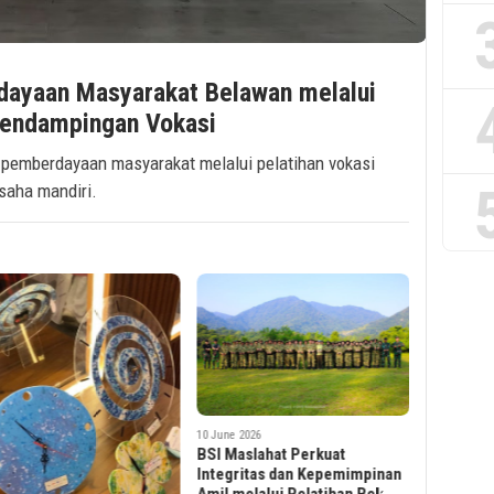
dayaan Masyarakat Belawan melalui
Pendampingan Vokasi
 pemberdayaan masyarakat melalui pelatihan vokasi
saha mandiri.
7 July 2026
SUCOFIND
ABPEDNAS
Srikandi 
e 2026
3 June 2026
Maslahat Perkuat
ABPEDNAS dan SUCOFINDO
gritas dan Kepemimpinan
Hadirkan Akses Air Bersih
 melalui Pelatihan Bela
bagi Masyarakat Desa di Aceh