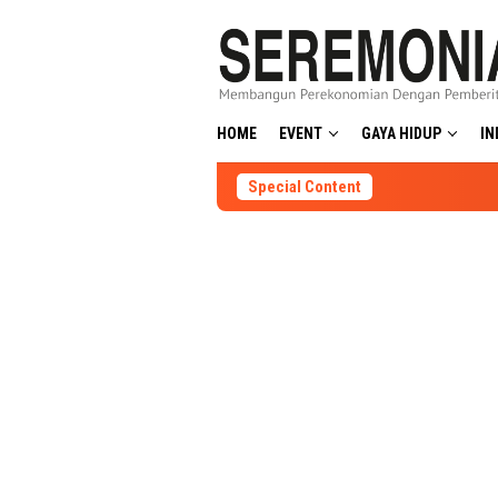
Skip
to
content
HOME
EVENT
GAYA HIDUP
IN
Special Content