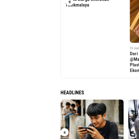
«
Tasikmalaya
Neg
15 June 2026
Dari Limbah Jadi Nilai: BINUS
@Malang Transformasikan
Plastik menjadi Peluang
Ekonomi Berkelanjutan
HEADLINES
«