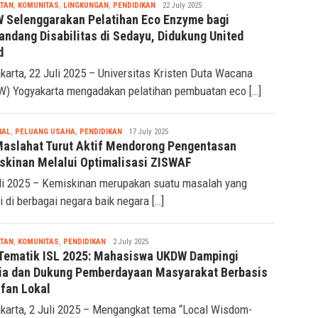
Tsaqif
TAN
,
KOMUNITAS
,
LINGKUNGAN
,
PENDIDIKAN
22 July 2025
Ridwan
 Selenggarakan Pelatihan Eco Enzyme bagi
andang Disabilitas di Sedayu, Didukung United
d
karta, 22 Juli 2025 – Universitas Kristen Duta Wacana
) Yogyakarta mengadakan pelatihan pembuatan eco […]
Tsaqif
IAL
,
PELUANG USAHA
,
PENDIDIKAN
17 July 2025
Ridwan
Maslahat Turut Aktif Mendorong Pengentasan
skinan Melalui Optimalisasi ZISWAF
li 2025 – Kemiskinan merupakan suatu masalah yang
di di berbagai negara baik negara […]
Tsaqif
TAN
,
KOMUNITAS
,
PENDIDIKAN
2 July 2025
Ridwan
Tematik ISL 2025: Mahasiswa UKDW Dampingi
ia dan Dukung Pemberdayaan Masyarakat Berbasis
ifan Lokal
karta, 2 Juli 2025 – Mengangkat tema “Local Wisdom-