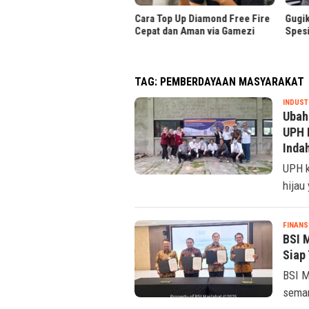
a Top Up Diamond Free Fire
Gugik.id Hadirkan Kustomisasi
Tim T
at dan Aman via Gamezi
Spesifikasi Server Dell
Lomba
TAG:
PEMBERDAYAAN MASYARAKAT
INDUST
Ubah
UPH 
Inda
UPH k
hijau
FINANS
BSI 
Siap
BSI M
seman