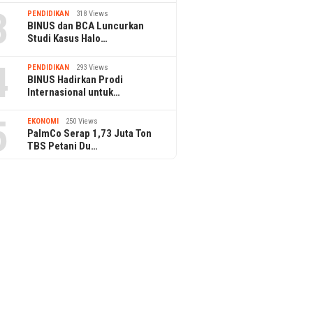
3
PENDIDIKAN
318 Views
BINUS dan BCA Luncurkan
Studi Kasus Halo…
4
PENDIDIKAN
293 Views
BINUS Hadirkan Prodi
Internasional untuk…
5
EKONOMI
250 Views
PalmCo Serap 1,73 Juta Ton
TBS Petani Du…
O Dukung Inisiatif
3 July 2026
28 June 2026
 melalui Program
Kolaborasi Multipihak Perkuat
100 Tahun Pan
Jaga Desa
Aksi Iklim Berbasis Desa
Indonesia: Ino
melalui ProKlim di Sumatera
Hadirkan Secan
Selatan
Perut Bumi