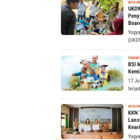
KESEHA
UKDW
Peny
Boar
Yogya
(UKDW
FINANS
BSI 
Kemi
17 Ju
terja
KESEHA
KKN 
Lans
Kear
Yogya