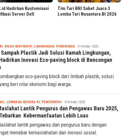
Indone
Tim Tari BRI Raih Juara 3
ari BRI Sabet Juara 3
Lomba Tari Nusantara 2026
 Tari Nusantara BI 2026
Tsaqif
RI
,
KISAH INSPIRATIF
,
LINGKUNGAN
,
PENDIDIKAN
8 October 2025
Ridwan
 Sampah Plastik Jadi Solusi Ramah Lingkungan,
Hadirkan Inovasi Eco-paving block di Bencongan
h
embangkan eco-paving block dari limbah plastik, solusi
 yang beri nilai ekonomi bagi warga.
Tsaqif
IAL
,
LEMBAGA NEGARA RI
,
PEMERINTAH
8 October 2025
Ridwan
Maslahat Lantik Pengurus dan Pengawas Baru 2025,
 Tebarkan Kebermanfaatan Lebih Luas
aslahat lantik pengawas dan pengurus baru dengan
gat menebar kemaslahatan dan inovasi sosial.