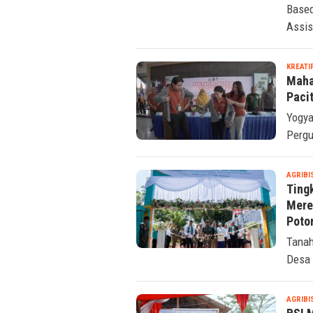
Based
Assis
KREATI
Maha
Paci
Yogya
Pergu
AGRIBI
Ting
Mere
Poto
Tanah
Desa 
AGRIBI