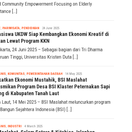
 Community Empowerment Focusing on Elderly
tance […]
Tsaqif
F
,
PARIWISATA
,
PENDIDIKAN
24 June 2025
Ridwan
siswa UKDW Siap Kembangkan Ekonomi Kreatif di
tan Lewat Program KKN
karta, 24 Juni 2025 – Sebagai bagian dari Tri Dharma
ruan Tinggi, Universitas Kristen Duta […]
Tsaqif
SNIS
,
KOMUNITAS
,
PEMERINTAHAN DAERAH
14 May 2025
Ridwan
katkan Ekonomi Mustahik, BSI Maslahat
smikan Program Desa BSI Klaster Peternakan Sapi
ng di Kabupaten Tanah Laut
 Laut, 14 Mei 2025 – BSI Maslahat meluncurkan program
Bangun Sejahtera Indonesia (BSI) […]
Tsaqif
SNIS
,
INDUSTRI
4 March 2025
Ridwan