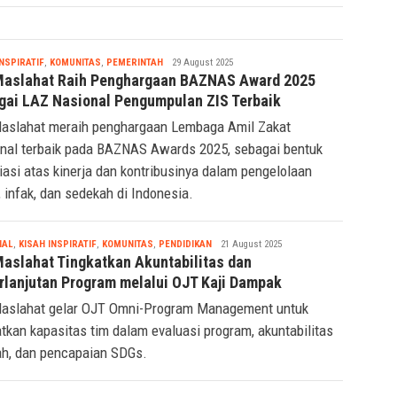
Tsaqif
INSPIRATIF
,
KOMUNITAS
,
PEMERINTAH
29 August 2025
Ridwan
Maslahat Raih Penghargaan BAZNAS Award 2025
gai LAZ Nasional Pengumpulan ZIS Terbaik
aslahat meraih penghargaan Lembaga Amil Zakat
nal terbaik pada BAZNAS Awards 2025, sebagai bentuk
iasi atas kinerja dan kontribusinya dalam pengelolaan
, infak, dan sedekah di Indonesia.
Tsaqif
IAL
,
KISAH INSPIRATIF
,
KOMUNITAS
,
PENDIDIKAN
21 August 2025
Ridwan
Maslahat Tingkatkan Akuntabilitas dan
rlanjutan Program melalui OJT Kaji Dampak
aslahat gelar OJT Omni-Program Management untuk
atkan kapasitas tim dalam evaluasi program, akuntabilitas
ah, dan pencapaian SDGs.