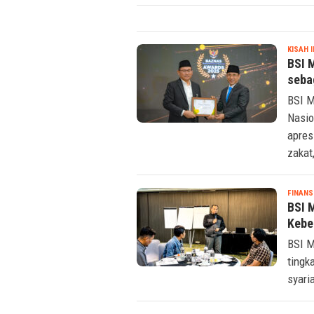
KISAH 
BSI 
seba
BSI M
Nasio
apres
zakat
FINANS
BSI 
Kebe
BSI M
tingk
syari