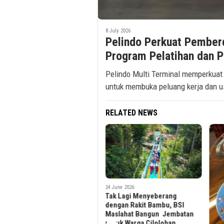
8 July 2026
Pelindo Perkuat Pember
Program Pelatihan dan 
Pelindo Multi Terminal memperkuat
untuk membuka peluang kerja dan u
RELATED NEWS
24 June 2026
Tak Lagi Menyeberang
10 Jun
dengan Rakit Bambu, BSI
BSI 
Maslahat Bangun Jembatan
Inte
untuk Warga Cilolohan
Amil