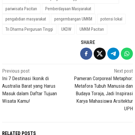
pariwisata Pacitan
Pemberdayaan Masyarakat
pengabdian masyarakat
pengembangan UMKM
potensi lokal
Tri Dharma Perguruan Tinggi
UKDW
UMKM Pacitan
SHARE
Post
Previous post
Next post
navigation
Ini 7 Destinasi Ikonik di
Pameran Corporeal Metaphor:
Australia Barat yang Harus
Metafora Tubuh Manusia dan
Masuk dalam Daftar Tujuan
Budaya Toraja, Jadi Inspirasi
Wisata Kamu!
Karya Mahasiswa Arsitektur
UPH
RELATED POSTS