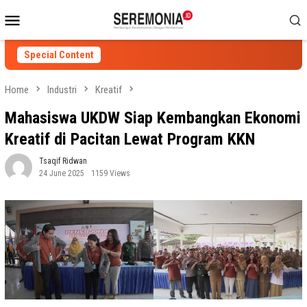
Skip
Mobile
to
Menu
content
Special Content
Home
Industri
Kreatif
Mahasiswa UKDW Siap Kembangkan Ekonomi
Kreatif di Pacitan Lewat Program KKN
Tsaqif Ridwan
24 June 2025
1159 Views