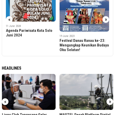
«
»
1
11 June 2024
B
Agenda Pariwisata Kota Solo
L
Juni 2024
19 June 2023
X
Festival Danau Ranau ke-23:
Mengungkap Keunikan Budaya
Oku Selatan!
HEADLINES
«
»
Lions Club Tangerang Gelar
MASTEL Desak Platform Digital