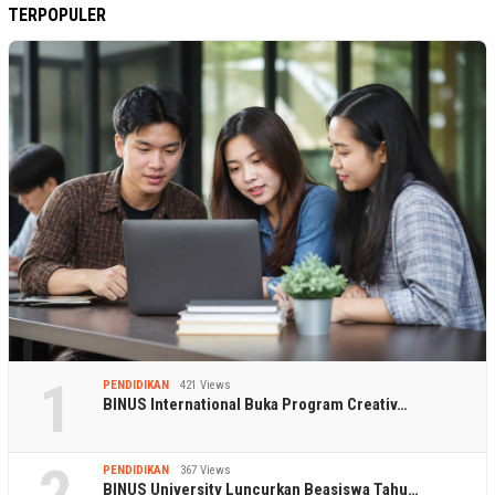
TERPOPULER
1
PENDIDIKAN
421 Views
BINUS International Buka Program Creativ…
2
PENDIDIKAN
367 Views
BINUS University Luncurkan Beasiswa Tahu…