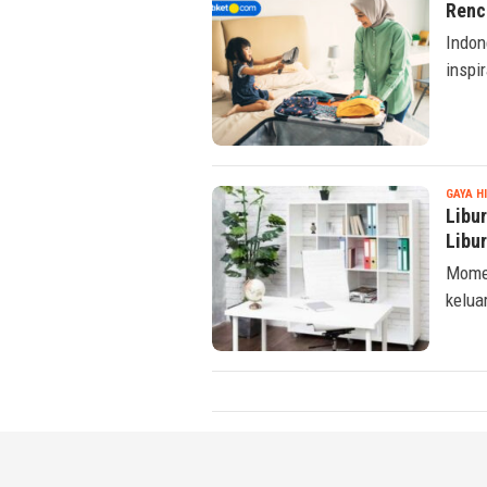
Renc
Indon
inspi
GAYA H
Libu
Libu
Momen
kelua