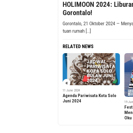
HOLIMOON 2024: Liburan
Gorontalo!
Gorontalo, 21 Oktober 2024 — Menya
tuan rumah […]
RELATED NEWS
1 March 2022
«
Mastercard, DBS Bank, dan
11 June 2024
Pine Labs Tawarkan Opsi
Agenda Pariwisata Kota Solo
Pembayaran Baru
Juni 2024
19 Jun
Fest
Men
Oku 