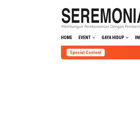
Skip
to
content
HOME
EVENT
GAYA HIDUP
IN
Special Content