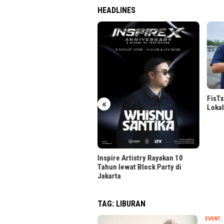
HEADLINES
Perkuat Kolaborasi Global,
ma Kunjungan Duke CE
FisTx 
«
Lokal 
Inspire Artistry Rayakan 10
Tahun lewat Block Party di
Jakarta
TAG:
LIBURAN
EVENT
,