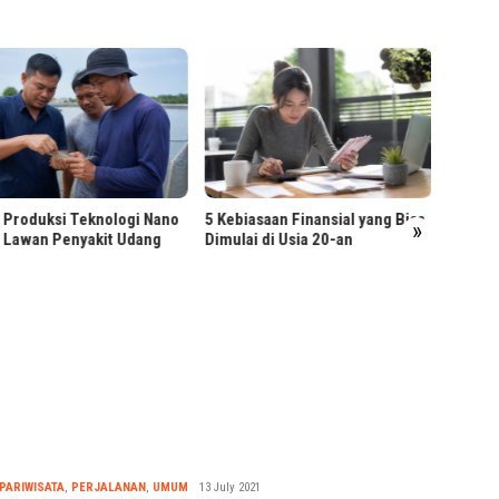
KAI Dao
Sementa
Pangand
Produksi Teknologi Nano
5 Kebiasaan Finansial yang Bisa
»
Lawan Penyakit Udang
Dimulai di Usia 20-an
Nabila
PARIWISATA
,
PERJALANAN
,
UMUM
13 July 2021