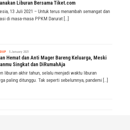
anakan Liburan Bersama Tiket.com
esia, 13 Juli 2021 – Untuk terus menambah semangat dan
rasi di masa-masa PPKM Darurat […]
Nabila
IDUP
5 January 2021
ran Hemat dan Anti Mager Bareng Keluarga, Meski
ranmu Singkat dan DiRumahAja
 liburan akhir tahun, selalu menjadi waktu liburan
rga paling ditunggu. Tak seperti sebelumnya, pandemi […]