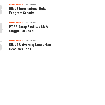
3
PENDIDIKAN
394 Views
BINUS International Buka
Program Creativ…
4
PENDIDIKAN
390 Views
PTPP Garap Fasilitas SMA
Unggul Garuda d…
5
PENDIDIKAN
344 Views
BINUS University Luncurkan
Beasiswa Tahu…
1 March 2022
Microsoft Beli Activision
untuk Lawan Meta?
elitung Beach
1 March 2022
 Menikmati Pesona
Thuraya Luncu
Kreativitas Budaya
Komunikasi Pu
Inovatif bers
SATCOM