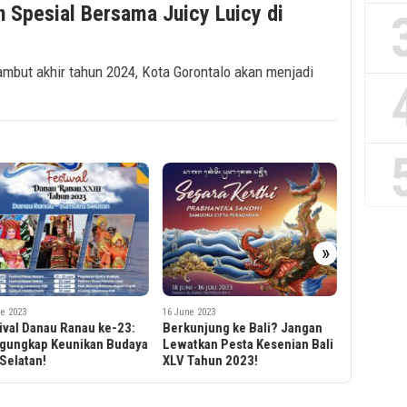
 Spesial Bersama Juicy Luicy di
mbut akhir tahun 2024, Kota Gorontalo akan menjadi
25 May 2023
»
Pesona B
Festival:
Alam dan 
e 2023
16 June 2023
ival Danau Ranau ke-23:
Berkunjung ke Bali? Jangan
gungkap Keunikan Budaya
Lewatkan Pesta Kesenian Bali
Selatan!
XLV Tahun 2023!