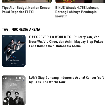
Sambut HUT ke-81 RI, B
 Konser
BINUS Wisuda 4.758 Lulusan,
Kramat Jati Hias Kantor 
Dorong Lahirnya Pemimpin
Putih
Inovatif
TAG:
INDONESIA ARENA
F✦FOREVER 1st WORLD TOUR: Jerry Yan, Van
Ness Wu, Vic Chou, dan Ashin Mayday Siap Pukau
Fans Indonesia di Indonesia Arena
LANY Siap Guncang Indonesia Arena! Konser ‘soft
by LANY The World Tour’