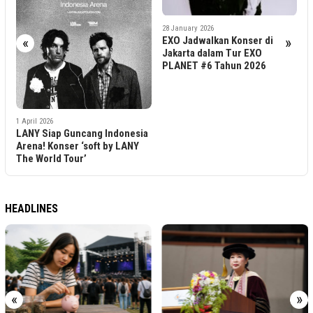
28 January 2026
14 November 2025
EXO Jadwalkan Konser di
Harga dan Jadwal Penj
«
»
Jakarta dalam Tur EXO
Tiket ONE OK ROCK D
PLANET #6 Tahun 2026
ASIA TOUR 2026 di Jak
g Indonesia
ft by LANY
HEADLINES
«
»