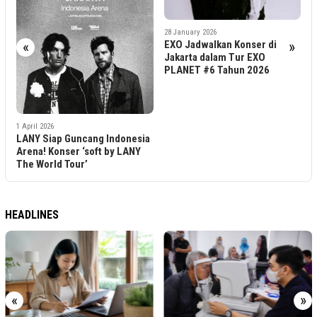
14 
28 January 2026
Ha
EXO Jadwalkan Konser di
«
»
Ti
Jakarta dalam Tur EXO
AS
PLANET #6 Tahun 2026
1 April 2026
LANY Siap Guncang Indonesia
Arena! Konser ‘soft by LANY
The World Tour’
HEADLINES
«
»