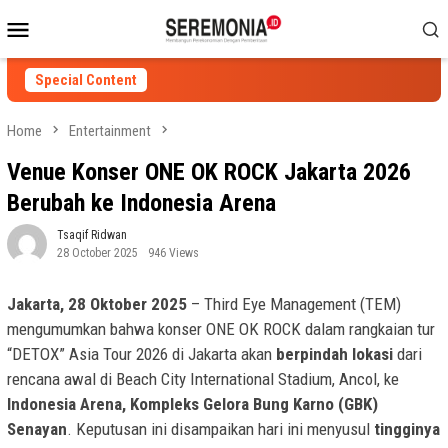
Skip
Mobile
to
Menu
content
Special Content
Home
Entertainment
Venue Konser ONE OK ROCK Jakarta 2026
Berubah ke Indonesia Arena
Tsaqif Ridwan
28 October 2025
946 Views
Jakarta, 28 Oktober 2025
– Third Eye Management (TEM)
mengumumkan bahwa konser ONE OK ROCK dalam rangkaian tur
“DETOX” Asia Tour 2026 di Jakarta akan
berpindah lokasi
dari
rencana awal di Beach City International Stadium, Ancol, ke
Indonesia Arena, Kompleks Gelora Bung Karno (GBK)
Senayan
. Keputusan ini disampaikan hari ini menyusul
tingginya