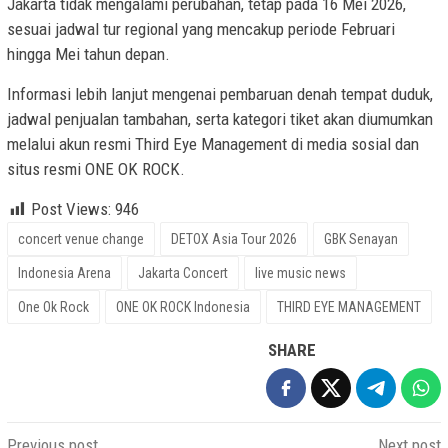
Jakarta tidak mengalami perubahan, tetap pada 16 Mei 2026,
sesuai jadwal tur regional yang mencakup periode Februari
hingga Mei tahun depan.
Informasi lebih lanjut mengenai pembaruan denah tempat duduk,
jadwal penjualan tambahan, serta kategori tiket akan diumumkan
melalui akun resmi Third Eye Management di media sosial dan
situs resmi ONE OK ROCK.
Post Views:
946
concert venue change
DETOX Asia Tour 2026
GBK Senayan
Indonesia Arena
Jakarta Concert
live music news
One Ok Rock
ONE OK ROCK Indonesia
THIRD EYE MANAGEMENT
SHARE
Post
Previous post
Next post