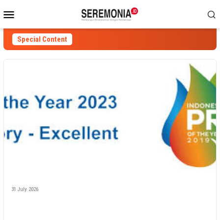
Skip
Mobile
to
Menu
content
Special Content
31 July 2026