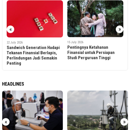
«
»
2
I
15 July 2026
22 July 2026
M
Pentingnya Ketahanan
Sandwich Generation Hadapi
A
Finansial untuk Persiapan
Tekanan Finansial Berlapis,
Studi Perguruan Tinggi
Perlindungan Jadi Semakin
Penting
HEADLINES
«
»