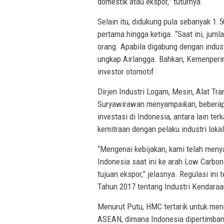
domestik atau ekspor,” tuturnya.
Selain itu, didukung pula sebanyak 1.
pertama hingga ketiga. “Saat ini, juml
orang. Apabila digabung dengan industr
ungkap Airlangga. Bahkan, Kemenperi
investor otomotif.
Dirjen Industri Logam, Mesin, Alat Tra
Suryawirawan menyampaikan, beberap
investasi di Indonesia, antara lain ter
kemitraan dengan pelaku industri lokal
“Mengenai kebijakan, kami telah men
Indonesia saat ini ke arah Low Carbon
tujuan ekspor,” jelasnya. Regulasi in
Tahun 2017 tentang Industri Kendara
Menurut Putu, HMC tertarik untuk me
ASEAN, dimana Indonesia dipertimbang