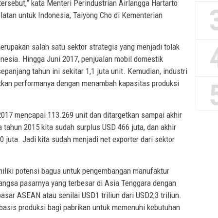
rsebut,” kata Menteri Perindustrian Airlangga Hartarto
atan untuk Indonesia, Taiyong Cho di Kementerian
erupakan salah satu sektor strategis yang menjadi tolak
esia. Hingga Juni 2017, penjualan mobil domestik
anjang tahun ini sekitar 1,1 juta unit. Kemudian, industri
atkan performanya dengan menambah kapasitas produksi
2017 mencapai 113.269 unit dan ditargetkan sampai akhir
a tahun 2015 kita sudah surplus USD 466 juta, dan akhir
juta. Jadi kita sudah menjadi net exporter dari sektor
miliki potensi bagus untuk pengembangan manufaktur
 pangsa pasarnya yang terbesar di Asia Tenggara dengan
pasar ASEAN atau senilai USD1 triliun dari USD2,3 triliun.
i basis produksi bagi pabrikan untuk memenuhi kebutuhan