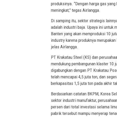
produksinya. “Dengan harga gas yang k
meningkat,” tegas Airlangga.
Di samping itu, sektor strategis lai
adalah industri baja. Upaya ini untuk 
Banten yang akan memproduksi 10 juta 
industry karena produknya merupakan b
jelas Airlangga.
PT Krakatau Steel (KS) dan perusahaa
mendukung pembangunan klaster 10 juta
digabungkan dengan PT Krakatau Posc
telah mencapai 4,5 juta ton, dan seg
berkapasitas 1,5 juta ton pada akhir t
Berdasarkan catatan BKPM, Korea Selat
sektor industri manufaktur, perusahaa
persen dari total investasi selama lim
pabrik tersebut mampu menyerap tenag