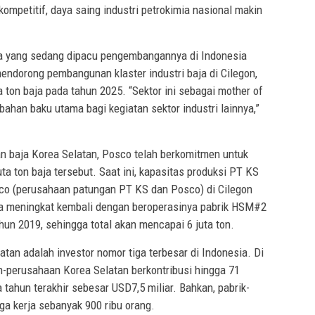
ompetitif, daya saing industri petrokimia nasional makin
nnya yang sedang dipacu pengembangannya di Indonesia
mendorong pembangunan klaster industri baja di Cilegon,
ton baja pada tahun 2025. “Sektor ini sebagai mother of
ahan baku utama bagi kegiatan sektor industri lainnya,”
n baja Korea Selatan, Posco telah berkomitmen untuk
 ton baja tersebut. Saat ini, kapasitas produksi PT KS
o (perusahaan patungan PT KS dan Posco) di Cilegon
era meningkat kembali dengan beroperasinya pabrik HSM#2
ahun 2019, sehingga total akan mencapai 6 juta ton.
an adalah investor nomor tiga terbesar di Indonesia. Di
n-perusahaan Korea Selatan berkontribusi hingga 71
a tahun terakhir sebesar USD7,5 miliar. Bahkan, pabrik-
a kerja sebanyak 900 ribu orang.