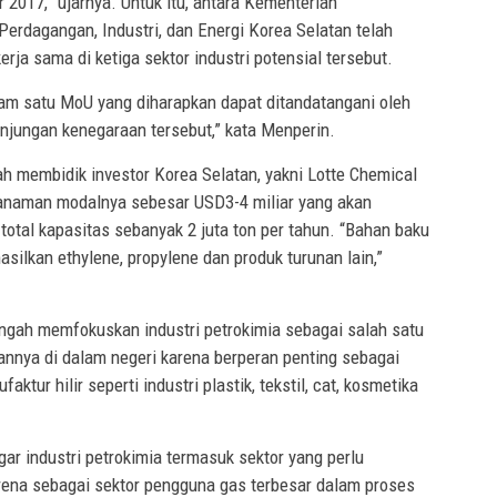
2017,” ujarnya. Untuk itu, antara Kementerian
erdagangan, Industri, dan Energi Korea Selatan telah
ja sama di ketiga sektor industri potensial tersebut.
lam satu MoU yang diharapkan dapat ditandatangani oleh
unjungan kenegaraan tersebut,” kata Menperin.
h membidik investor Korea Selatan, yakni Lotte Chemical
nanaman modalnya sebesar USD3-4 miliar yang akan
otal kapasitas sebanyak 2 juta ton per tahun. “Bahan baku
silkan ethylene, propylene dan produk turunan lain,”
engah memfokuskan industri petrokimia sebagai salah satu
annya di dalam negeri karena berperan penting sebagai
tur hilir seperti industri plastik, tekstil, cat, kosmetika
r industri petrokimia termasuk sektor yang perlu
ena sebagai sektor pengguna gas terbesar dalam proses