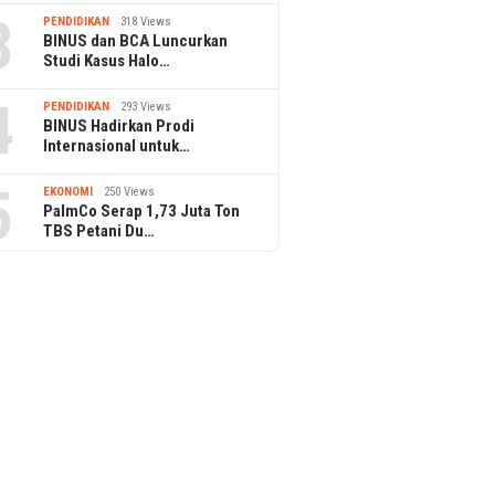
3
PENDIDIKAN
318 Views
BINUS dan BCA Luncurkan
Studi Kasus Halo…
4
PENDIDIKAN
293 Views
BINUS Hadirkan Prodi
Internasional untuk…
5
EKONOMI
250 Views
PalmCo Serap 1,73 Juta Ton
TBS Petani Du…