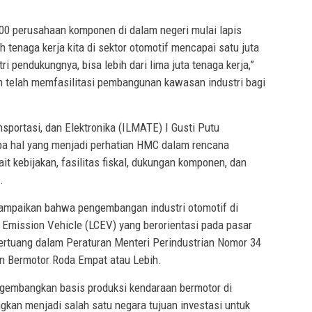
500 perusahaan komponen di dalam negeri mulai lapis
ah tenaga kerja kita di sektor otomotif mencapai satu juta
i pendukungnya, bisa lebih dari lima juta tenaga kerja,”
n telah memfasilitasi pembangunan kawasan industri bagi
nsportasi, dan Elektronika (ILMATE) I Gusti Putu
a hal yang menjadi perhatian HMC dalam rencana
kait kebijakan, fasilitas fiskal, dukungan komponen, dan
.
yampaikan bahwa pengembangan industri otomotif di
 Emission Vehicle (LCEV) yang berorientasi pada pasar
i tertuang dalam Peraturan Menteri Perindustrian Nomor 34
an Bermotor Roda Empat atau Lebih.
ngembangkan basis produksi kendaraan bermotor di
kan menjadi salah satu negara tujuan investasi untuk