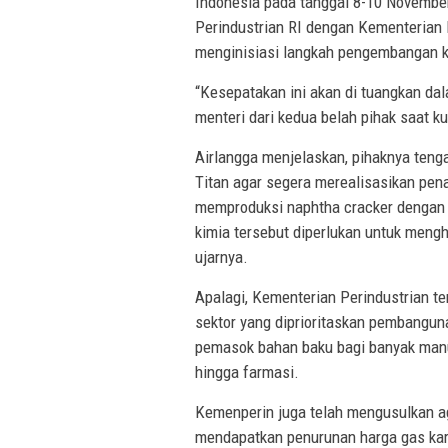
Indonesia pada tanggal 8-10 November 
Perindustrian RI dengan Kementerian P
menginisiasi langkah pengembangan ker
“Kesepatakan ini akan di tuangkan da
menteri dari kedua belah pihak saat k
Airlangga menjelaskan, pihaknya tenga
Titan agar segera merealisasikan pe
memproduksi naphtha cracker dengan t
kimia tersebut diperlukan untuk mengha
ujarnya.
Apalagi, Kementerian Perindustrian t
sektor yang diprioritaskan pembangun
pemasok bahan baku bagi banyak manufak
hingga farmasi.
Kemenperin juga telah mengusulkan aga
mendapatkan penurunan harga gas kar