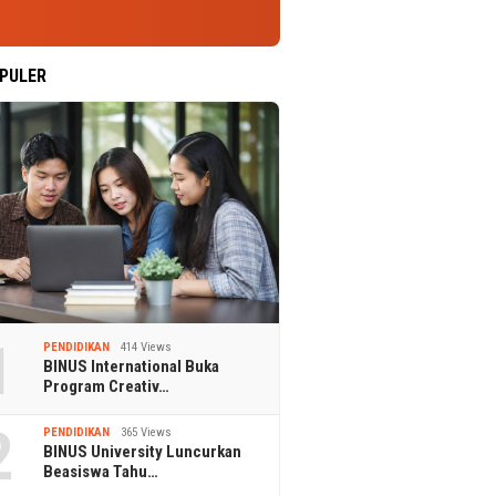
PULER
1
PENDIDIKAN
414 Views
BINUS International Buka
Program Creativ…
2
PENDIDIKAN
365 Views
BINUS University Luncurkan
Beasiswa Tahu…