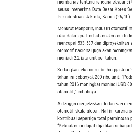
membahas tentang rencana ekspansi te
seusai menerima Duta Besar Korea Sel
Perindustrian, Jakarta, Kamis (26/10).
Menurut Menperin, industri otomotif m
ukur dalam pertumbuhan ekonomi Indon
mencapai 533.537 dan diproyeksikan sep
otomotif nasional juga akan meningk
menjadi 2,2 juta unit per tahun.
Sedangkan, ekspor mobil hingga Juni 
tahun ini sebanyak 200 ribu unit. “Pad
tahun 2016 meningkat menjadi USD 600 
otomotif,” imbuhnya.
Airlangga menjelaskan, Indonesia me
otomotif skala global. Hal ini karena
kontribusi sepertiga total permintaan 
“Kekuatan ini dapat dijadikan sebaga