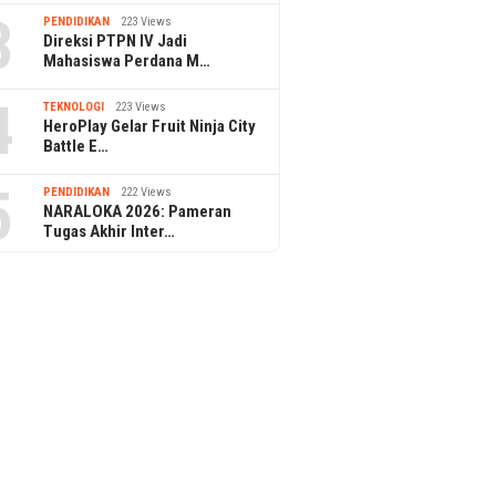
3
PENDIDIKAN
223 Views
Direksi PTPN IV Jadi
Mahasiswa Perdana M…
4
TEKNOLOGI
223 Views
HeroPlay Gelar Fruit Ninja City
Battle E…
5
PENDIDIKAN
222 Views
NARALOKA 2026: Pameran
Tugas Akhir Inter…
6
9 August 2026
9 August 2026
nung Sahari Hias
BRI Jatinegara Hias Kantor
Sambut HUT ke
uansa Merah Putih
Nuansa Merah Putih Sambut
Kemayoran Hia
UT RI
HUT ke-81 RI
Putih