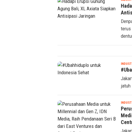
Hada
Anti
Denpa
terus
dentu
INDUST
#Uba
Jakar
jatuh
INDUST
Peru
Medi
Cent
Jakar