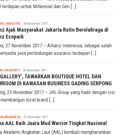
al terdepan untuk Millennial dan Gen […]
Seremonia
NSI
,
INDUSTRI
28 November 2017
anz Ajak Masyarakat Jakarta Rutin Berolahraga di
anz Ecopark
ta, 27 November 2017 – Allianz Indonesia, sebagai salah
penyedia jasa perlindungan asuransi terdepan […]
Seremonia
RI
,
PROPERTI
28 November 2017
 GALLERY’, TAWARKAN BOUTIQUE HOTEL DAN
WROOM DI KAWASAN BUSINESS GADING SERPONG
ng, 25 November 2017 – JHL Group yang hadir dengan visi
 membangun local brand […]
Seremonia
A NEGARA RI
27 November 2017
na AAL Raih Juara Mud Warrior Tingkat Nasional
a Akademi Angkatan Laut (AAL) kembali mengharumkan