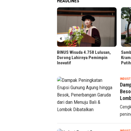
HEADLINES
«
US Wisuda 4.758 Lulusan,
Sambut HUT ke-81 RI, BRI BO
Sambu
ong Lahirnya Pemimpin
Kramat Jati Hias Kantor Merah
Kreko
vatif
Putih
SEREMONIA.ID
INDUST
Damp
Beso
Lomb
Cengk
penin
INDUST