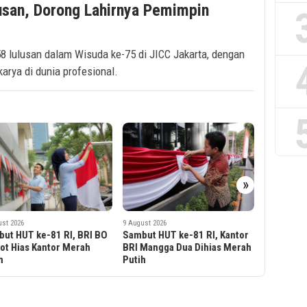
usan, Dorong Lahirnya Pemimpin
8 lulusan dalam Wisuda ke-75 di JICC Jakarta, dengan
arya di dunia profesional.
»
9 August 202
BRI BO Gu
Kantor N
Sambut H
9 August 2026
ust 2026
BRI Region 6 Gelar Pengajian
ut HUT ke-81 RI, Kantor
Rutin untuk Pekerja
Mangga Dua Dihias Merah
h