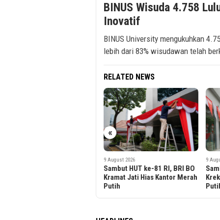
BINUS Wisuda 4.758 Lul
Inovatif
BINUS University mengukuhkan 4.75
lebih dari 83% wisudawan telah berk
RELATED NEWS
«
9 August 2026
9 August 2026
9 Aug
Sambut HUT ke-81 RI, BRI BO
Sambut HUT ke-81 RI, BRI BO
Samb
Kramat Jati Hias Kantor Merah
Krekot Hias Kantor Merah
BRI 
Putih
Putih
Puti