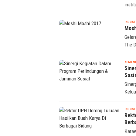
insti
INDUST
Mosh
Gelar
The D
KEMENT
Sine
Sosi
Siner
Kelua
INDUST
Rekt
Berb
Karaw