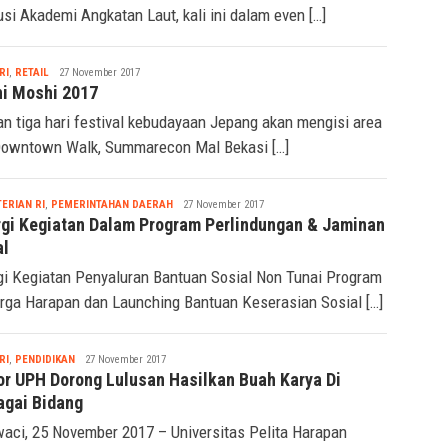
tusi Akademi Angkatan Laut, kali ini dalam even […]
Seremonia
RI
,
RETAIL
27 November 2017
i Moshi 2017
an tiga hari festival kebudayaan Jepang akan mengisi area
owntown Walk, Summarecon Mal Bekasi […]
Seremonia
ERIAN RI
,
PEMERINTAHAN DAERAH
27 November 2017
rgi Kegiatan Dalam Program Perlindungan & Jaminan
al
gi Kegiatan Penyaluran Bantuan Sosial Non Tunai Program
rga Harapan dan Launching Bantuan Keserasian Sosial […]
Seremonia
RI
,
PENDIDIKAN
27 November 2017
or UPH Dorong Lulusan Hasilkan Buah Karya Di
agai Bidang
aci, 25 November 2017 – Universitas Pelita Harapan