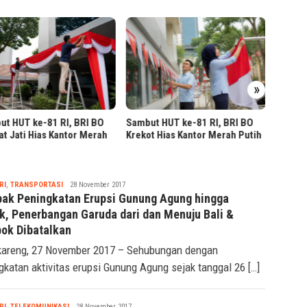
BRI Re
Rutin 
»
Sambut HUT ke-81 RI, Kantor
t HUT ke-81 RI, BRI BO
BRI Mangga Dua Dihias Merah
t Hias Kantor Merah Putih
Putih
Seremonia
RI
,
TRANSPORTASI
28 November 2017
ak Peningkatan Erupsi Gunung Agung hingga
k, Penerbangan Garuda dari dan Menuju Bali &
ok Dibatalkan
areng, 27 November 2017 – Sehubungan dengan
gkatan aktivitas erupsi Gunung Agung sejak tanggal 26 […]
Seremonia
RI
,
TELEKOMUNIKASI
28 November 2017