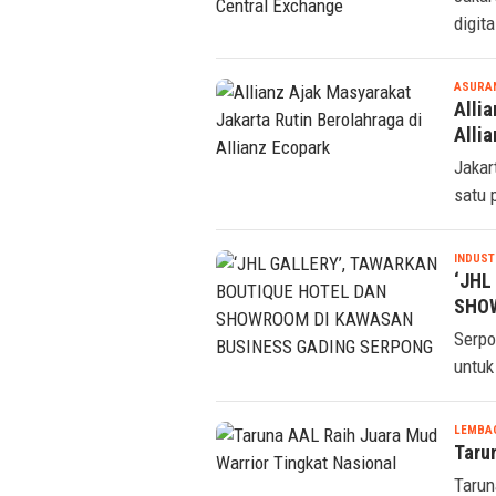
digit
ASURA
Alli
Alli
Jakar
satu 
INDUST
‘JHL
SHO
Serpo
untuk
LEMBAG
Taru
Tarun