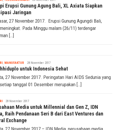
pi Erupsi Gunung Agung Bali, XL Axiata Siapkan
sipasi Jaringan
sar, 27 November 2017. Erupsi Gunung Agungdi Bali,
 meningkat. Pada Minggu malam (26/11) terdengar
man […]
Seremonia
RI
,
MANUFAKTUR
28 November 2017
hhiduplo untuk Indonesia Sehat
ta, 27 November 2017. Peringatan Hari AIDS Sedunia yang
 setiap tanggal 01 Desember merupakan […]
Seremonia
RI
28 November 2017
sahaan Media untuk Millennial dan Gen Z, IDN
a, Raih Pendanaan Seri B dari East Ventures dan
ral Exchange
ta, 27 November 2017 – IDN Media, perusahaan media