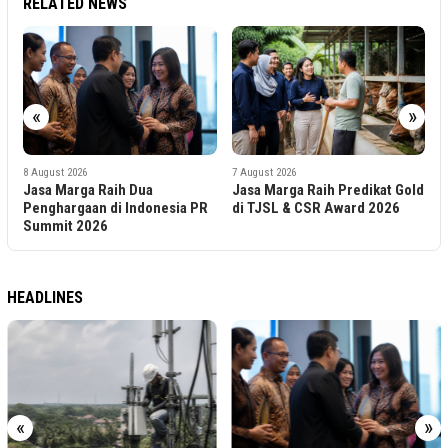
RELATED NEWS
«
»
7
D
S
b
7 August 2026
7 August 2026
Didukung Sultan HB X, Jasa
Jasa Marga Raih Predikat Gold
Marga Percepat Akses
di TJSL & CSR Award 2026
Bokoharjo
HEADLINES
«
»