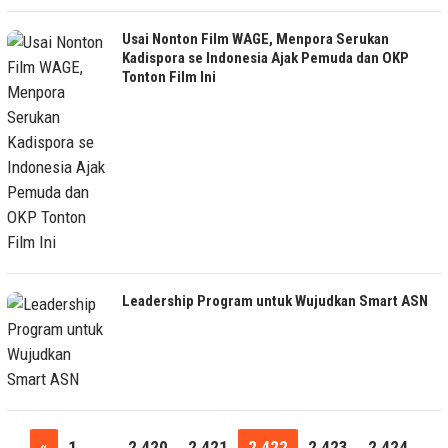
Usai Nonton Film WAGE, Menpora Serukan
Kadispora se Indonesia Ajak Pemuda dan OKP
Tonton Film Ini
Leadership Program untuk Wujudkan Smart ASN
«
1
…
2,420
2,421
2,422
2,423
2,424