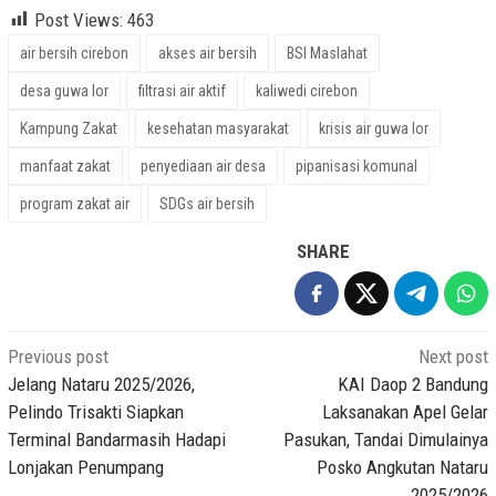
Post Views:
463
air bersih cirebon
akses air bersih
BSI Maslahat
desa guwa lor
filtrasi air aktif
kaliwedi cirebon
Kampung Zakat
kesehatan masyarakat
krisis air guwa lor
manfaat zakat
penyediaan air desa
pipanisasi komunal
program zakat air
SDGs air bersih
SHARE
Post
Previous post
Next post
navigation
Jelang Nataru 2025/2026,
KAI Daop 2 Bandung
Pelindo Trisakti Siapkan
Laksanakan Apel Gelar
Terminal Bandarmasih Hadapi
Pasukan, Tandai Dimulainya
Lonjakan Penumpang
Posko Angkutan Nataru
2025/2026