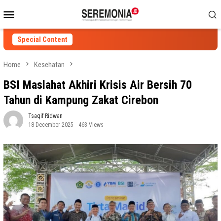
Skip
Mobile
to
Menu
content
Special Content
Home
Kesehatan
BSI Maslahat Akhiri Krisis Air Bersih 70
Tahun di Kampung Zakat Cirebon
Tsaqif Ridwan
18 December 2025
463 Views