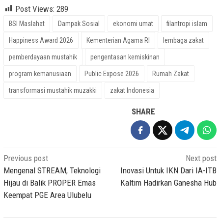
Post Views:
289
BSI Maslahat
Dampak Sosial
ekonomi umat
filantropi islam
Happiness Award 2026
Kementerian Agama RI
lembaga zakat
pemberdayaan mustahik
pengentasan kemiskinan
program kemanusiaan
Public Expose 2026
Rumah Zakat
transformasi mustahik muzakki
zakat Indonesia
SHARE
Post
Previous post
Next post
navigation
Mengenal STREAM, Teknologi
Inovasi Untuk IKN Dari IA-ITB
Hijau di Balik PROPER Emas
Kaltim Hadirkan Ganesha Hub
Keempat PGE Area Ulubelu