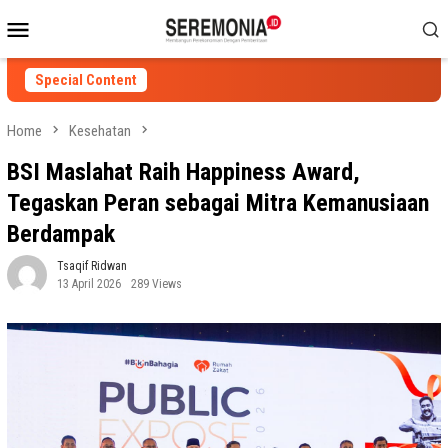
Skip
Mobile
to
Menu
content
Special Content
Home
Kesehatan
BSI Maslahat Raih Happiness Award,
Tegaskan Peran sebagai Mitra Kemanusiaan
Berdampak
Tsaqif Ridwan
13 April 2026
289 Views