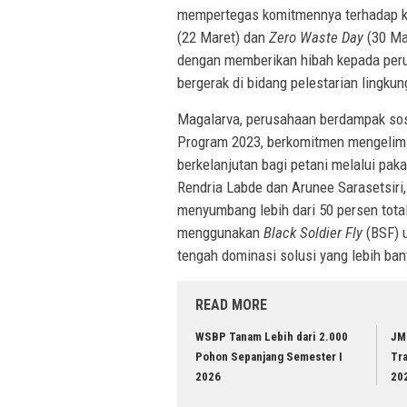
mempertegas komitmennya terhadap k
(22 Maret) dan
Zero Waste Day
(30 Ma
dengan memberikan hibah kepada peru
bergerak di bidang pelestarian lingk
Magalarva, perusahaan berdampak sos
Program 2023, berkomitmen mengeli
berkelanjutan bagi petani melalui pak
Rendria Labde dan Arunee Sarasetsi
menyumbang lebih dari 50 persen tot
menggunakan
Black Soldier Fly
(BSF) 
tengah dominasi solusi yang lebih ba
READ MORE
WSBP Tanam Lebih dari 2.000
JM
Pohon Sepanjang Semester I
Tr
2026
20