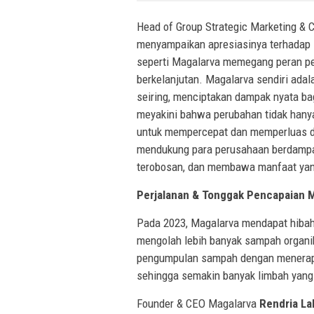
Head of Group Strategic Marketing &
menyampaikan apresiasinya terhadap
seperti Magalarva memegang peran p
berkelanjutan. Magalarva sendiri adal
seiring, menciptakan dampak nyata ba
meyakini bahwa perubahan tidak hanya l
untuk mempercepat dan memperluas da
mendukung para perusahaan berdampak
terobosan, dan membawa manfaat yang
Perjalanan & Tonggak Pencapaian 
Pada 2023, Magalarva mendapat hibah
mengolah lebih banyak sampah organik
pengumpulan sampah dengan menerapka
sehingga semakin banyak limbah yang 
Founder & CEO Magalarva
Rendria L