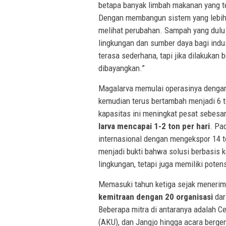
betapa banyak limbah makanan yang ter
Dengan membangun sistem yang lebih e
melihat perubahan. Sampah yang dulu d
lingkungan dan sumber daya bagi indu
terasa sederhana, tapi jika dilakukan
dibayangkan.”
Magalarva memulai operasinya dengan
kemudian terus bertambah menjadi 6 t
kapasitas ini meningkat pesat sebesa
larva mencapai 1-2 ton per hari
. Pa
internasional dengan mengekspor 14 t
menjadi bukti bahwa solusi berbasis k
lingkungan, tetapi juga memiliki pote
Memasuki tahun ketiga sejak menerima
kemitraan dengan 20 organisasi
dar
Beberapa mitra di antaranya adalah Ce
(AKU), dan Jangjo hingga acara berge