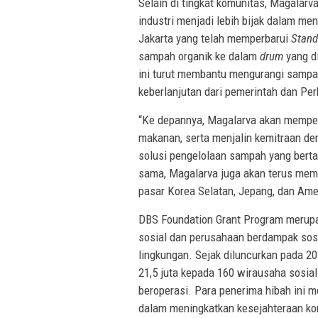
Selain di tingkat komunitas, Magalarv
industri menjadi lebih bijak dalam m
Jakarta yang telah memperbarui
Stand
sampah organik ke dalam
drum
yang di
ini turut membantu mengurangi sampah
keberlanjutan dari pemerintah dan Pe
“Ke depannya, Magalarva akan mempe
makanan, serta menjalin kemitraan de
solusi pengelolaan sampah yang bert
sama, Magalarva juga akan terus memp
pasar Korea Selatan, Jepang, dan Amer
DBS Foundation Grant Program merup
sosial dan perusahaan berdampak sosi
lingkungan. Sejak diluncurkan pada 20
21,5 juta kepada 160 wirausaha sosia
beroperasi. Para penerima hibah ini m
dalam meningkatkan kesejahteraan komu