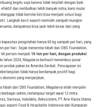
buang begitu saja karena tidak terpilah dengan baik.
fektif dan melibatkan lebih banyak mitra, kami mulai
ianggap tidak bernilai kini bisa menjadi solusi bagi
stri. Langkah kecil seperti memilah sampah mungkin
 bersama, dampaknya bisa jauh lebih besar dari yang
 kapasitas pengolahan hanya 60 kg sampah per hari, yang
on per hari. Sejak menerima hibah dari DBS Foundation,
r 66 persen menjadi
10 ton per hari, dengan produksi
da tahun 2024, Magalarva berhasil menembus pasar
on produk pakan ke Amerika Serikat. Pencapaian ini
eberlanjutan tidak hanya berdampak positif bagi
nsi ekonomi yang menjanjikan.
 hibah dari DBS Foundation, Magalarva telah menjalin
i berbagai sektor, melampaui target awal 12 mitra.
res, Sarirasa, Indolakto, Rekosistem, PT Arie Karya Utama
ngsi seperti Food & Hospitality Indonesia dan Kumparan