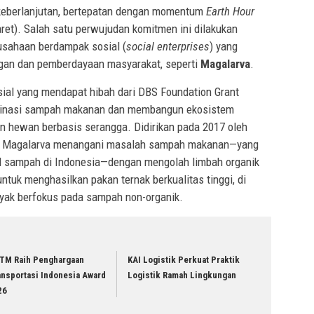
eberlanjutan, bertepatan dengan momentum
Earth Hour
ret). Salah satu perwujudan komitmen ini dilakukan
sahaan berdampak sosial (
social enterprises
) yang
ungan dan pemberdayaan masyarakat, seperti
Magalarva
.
ial yang mendapat hibah dari DBS Foundation Grant
minasi sampah makanan dan membangun ekosistem
an hewan berbasis serangga. Didirikan pada 2017 oleh
ri, Magalarva menangani masalah sampah makanan—yang
al sampah di Indonesia—dengan mengolah limbah organik
untuk menghasilkan pakan ternak berkualitas tinggi, di
nyak berfokus pada sampah non-organik.
TM Raih Penghargaan
KAI Logistik Perkuat Praktik
ansportasi Indonesia Award
Logistik Ramah Lingkungan
26