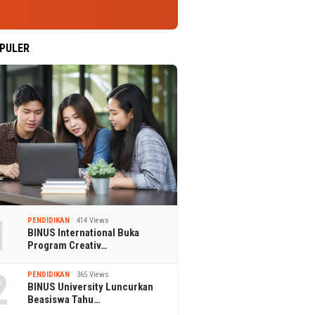
PULER
1
PENDIDIKAN
414 Views
BINUS International Buka
Program Creativ…
2
PENDIDIKAN
365 Views
BINUS University Luncurkan
Beasiswa Tahu…