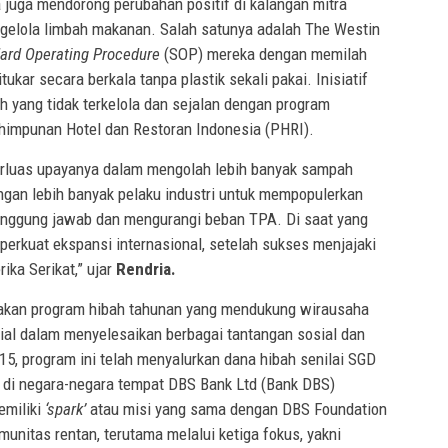
a juga mendorong perubahan positif di kalangan mitra
engelola limbah makanan. Salah satunya adalah The Westin
ard Operating Procedure
(SOP) mereka dengan memilah
tukar secara berkala tanpa plastik sekali pakai. Inisiatif
 yang tidak terkelola dan sejalan dengan program
rhimpunan Hotel dan Restoran Indonesia (PHRI).
rluas upayanya dalam mengolah lebih banyak sampah
ngan lebih banyak pelaku industri untuk mempopulerkan
anggung jawab dan mengurangi beban TPA. Di saat yang
erkuat ekspansi internasional, setelah sukses menjajaki
ika Serikat,” ujar
Rendria.
akan program hibah tahunan yang mendukung wirausaha
al dalam menyelesaikan berbagai tantangan sosial dan
15, program ini telah menyalurkan dana hibah senilai SGD
l di negara-negara tempat DBS Bank Ltd (Bank DBS)
emiliki
‘spark’
atau misi yang sama dengan DBS Foundation
nitas rentan, terutama melalui ketiga fokus, yakni