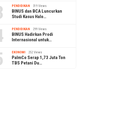
3
PENDIDIKAN
319 Views
BINUS dan BCA Luncurkan
Studi Kasus Halo…
4
PENDIDIKAN
299 Views
BINUS Hadirkan Prodi
Internasional untuk…
5
EKONOMI
252 Views
PalmCo Serap 1,73 Juta Ton
TBS Petani Du…