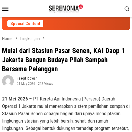
Skip
Mobile
to
Menu
content
Special Content
Home
Lingkungan
Mulai dari Stasiun Pasar Senen, KAI Daop 1
Jakarta Bangun Budaya Pilah Sampah
Bersama Pelanggan
Tsaqif Ridwan
21 May 2026
212 Views
21 Mei 2026
– PT Kereta Api Indonesia (Persero) Daerah
Operasi 1 Jakarta mulai menerapkan sistem pemilahan sampah di
Stasiun Pasar Senen sebagai bagian dari upaya menciptakan
lingkungan stasiun yang lebih bersih, sehat, dan ramah
lingkungan. Sebagai bentuk dukungan terhadap program tersebut,