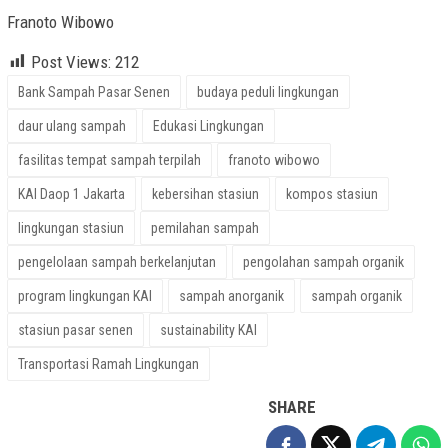
Franoto Wibowo
Post Views:
212
Bank Sampah Pasar Senen
budaya peduli lingkungan
daur ulang sampah
Edukasi Lingkungan
fasilitas tempat sampah terpilah
franoto wibowo
KAI Daop 1 Jakarta
kebersihan stasiun
kompos stasiun
lingkungan stasiun
pemilahan sampah
pengelolaan sampah berkelanjutan
pengolahan sampah organik
program lingkungan KAI
sampah anorganik
sampah organik
stasiun pasar senen
sustainability KAI
Transportasi Ramah Lingkungan
SHARE