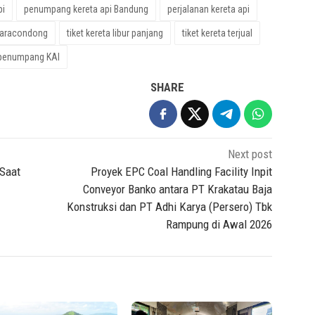
pi
penumpang kereta api Bandung
perjalanan kereta api
iaracondong
tiket kereta libur panjang
tiket kereta terjual
penumpang KAI
SHARE
Next post
 Saat
Proyek EPC Coal Handling Facility Inpit
Conveyor Banko antara PT Krakatau Baja
Konstruksi dan PT Adhi Karya (Persero) Tbk
Rampung di Awal 2026