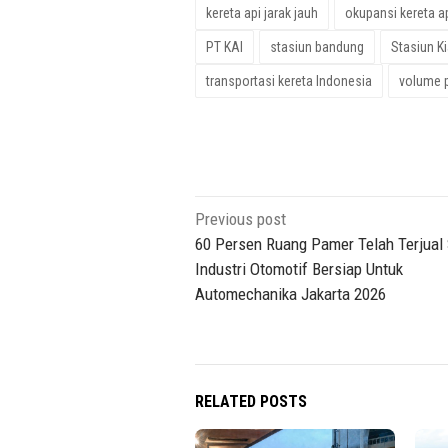
kereta api jarak jauh
okupansi kereta a
PT KAI
stasiun bandung
Stasiun K
transportasi kereta Indonesia
volume 
Post
Previous post
navigation
60 Persen Ruang Pamer Telah Terjual
Industri Otomotif Bersiap Untuk
Automechanika Jakarta 2026
RELATED POSTS