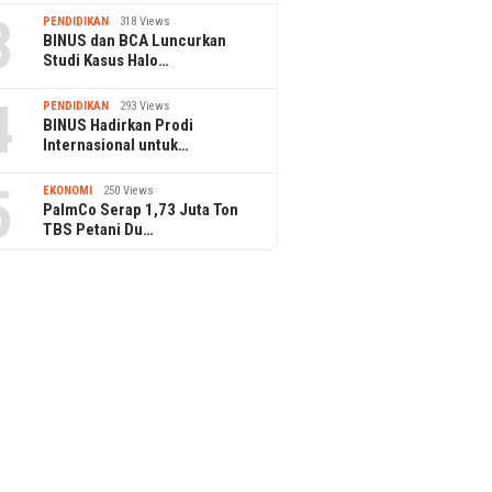
3
PENDIDIKAN
318 Views
BINUS dan BCA Luncurkan
Studi Kasus Halo…
4
PENDIDIKAN
293 Views
BINUS Hadirkan Prodi
Internasional untuk…
5
EKONOMI
250 Views
PalmCo Serap 1,73 Juta Ton
TBS Petani Du…