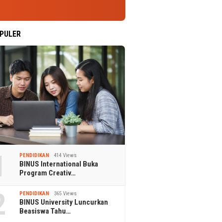
PULER
1
PENDIDIKAN
414 Views
BINUS International Buka
Program Creativ…
2
PENDIDIKAN
365 Views
BINUS University Luncurkan
Beasiswa Tahu…