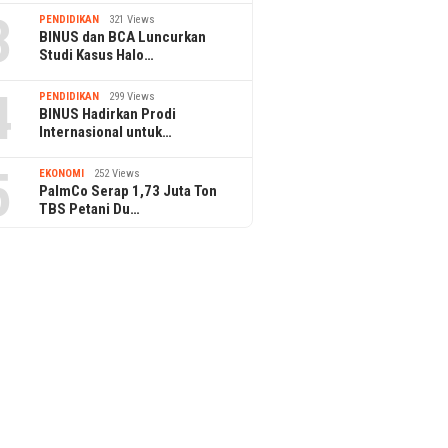
3
PENDIDIKAN
321 Views
BINUS dan BCA Luncurkan
Studi Kasus Halo…
4
PENDIDIKAN
299 Views
BINUS Hadirkan Prodi
Internasional untuk…
5
EKONOMI
252 Views
PalmCo Serap 1,73 Juta Ton
TBS Petani Du…