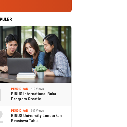
PULER
1
PENDIDIKAN
419 Views
BINUS International Buka
Program Creativ…
2
PENDIDIKAN
367 Views
BINUS University Luncurkan
Beasiswa Tahu…