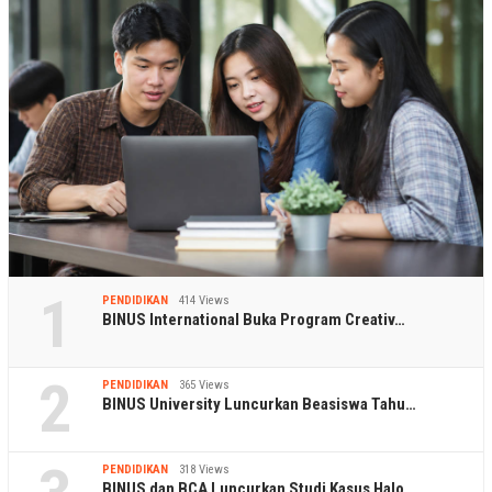
1
PENDIDIKAN
414 Views
BINUS International Buka Program Creativ…
2
PENDIDIKAN
365 Views
BINUS University Luncurkan Beasiswa Tahu…
PENDIDIKAN
318 Views
BINUS dan BCA Luncurkan Studi Kasus Halo…