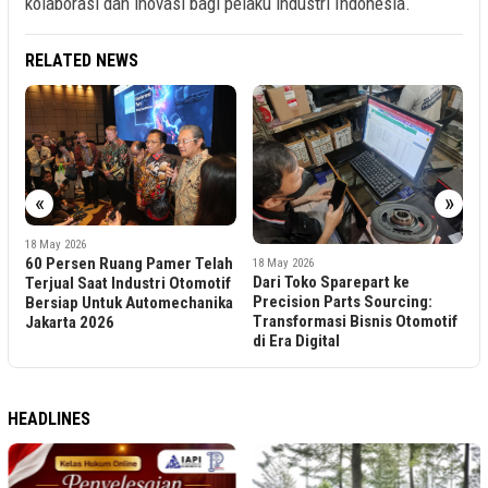
kolaborasi dan inovasi bagi pelaku industri Indonesia.
RELATED NEWS
«
»
2
18 May 2026
O
60 Persen Ruang Pamer Telah
18 May 2026
N
Dari Toko Sparepart ke
Terjual Saat Industri Otomotif
n
R
Precision Parts Sourcing:
Bersiap Untuk Automechanika
T
Transformasi Bisnis Otomotif
Jakarta 2026
di Era Digital
HEADLINES