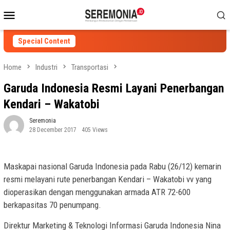
Skip
Mobile
to
Menu
content
Special Content
Home
Industri
Transportasi
Garuda Indonesia Resmi Layani Penerbangan
Kendari – Wakatobi
Seremonia
28 December 2017
405 Views
Maskapai nasional Garuda Indonesia pada Rabu (26/12) kemarin
resmi melayani rute penerbangan Kendari – Wakatobi vv yang
dioperasikan dengan menggunakan armada ATR 72-600
berkapasitas 70 penumpang.
Direktur Marketing & Teknologi Informasi Garuda Indonesia Nina