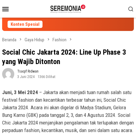
Loncat
Menu
ke
Mobile
konten
Konten Spesial
Beranda
Gaya Hidup
Fashion
Social Chic Jakarta 2024: Line Up Phase 3
yang Wajib Ditonton
Tsaqif Ridwan
3 Juni 2024
1366 Dilihat
Juni, 3 Mei 2024
– Jakarta akan menjadi tuan rumah salah satu
festival fashion dan kecantikan terbesar tahun ini, Social Chic
Jakarta 2024. Acara ini akan digelar di Madya Stadium, Gelora
Bung Karno (GBK) pada tanggal 2, 3, dan 4 Agustus 2024. Social
Chic Jakarta 2024 menjanjikan pengalaman tak terlupakan dengan
perpaduan fashion, kecantikan, musik, dan seni dalam satu acara.