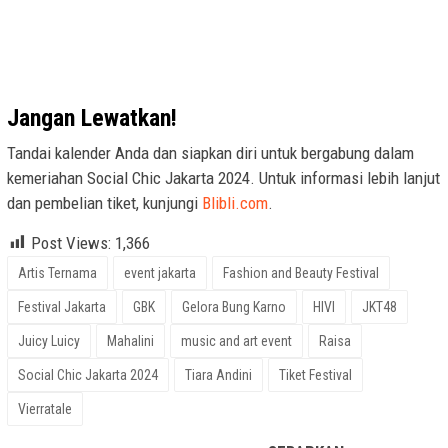
Jangan Lewatkan!
Tandai kalender Anda dan siapkan diri untuk bergabung dalam
kemeriahan Social Chic Jakarta 2024. Untuk informasi lebih lanjut
dan pembelian tiket, kunjungi
Blibli.com
.
Post Views:
1,366
Artis Ternama
event jakarta
Fashion and Beauty Festival
Festival Jakarta
GBK
Gelora Bung Karno
HIVI
JKT48
Juicy Luicy
Mahalini
music and art event
Raisa
Social Chic Jakarta 2024
Tiara Andini
Tiket Festival
Vierratale