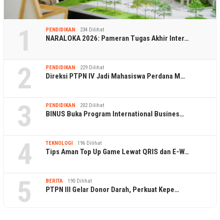
1
PENDIDIKAN
234 Dilihat
NARALOKA 2026: Pameran Tugas Akhir Inter…
2
PENDIDIKAN
229 Dilihat
Direksi PTPN IV Jadi Mahasiswa Perdana M…
3
PENDIDIKAN
202 Dilihat
BINUS Buka Program International Busines…
4
TEKNOLOGI
196 Dilihat
Tips Aman Top Up Game Lewat QRIS dan E-W…
5
BERITA
190 Dilihat
PTPN III Gelar Donor Darah, Perkuat Kepe…