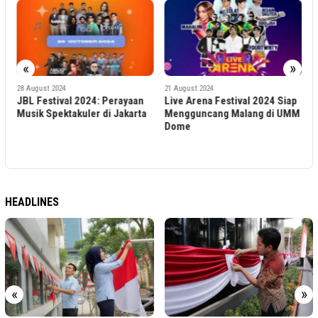
«
»
1
R
G
28 August 2024
21 August 2024
JBL Festival 2024: Perayaan
Live Arena Festival 2024 Siap
A
Musik Spektakuler di Jakarta
Mengguncang Malang di UMM
Dome
HEADLINES
«
»