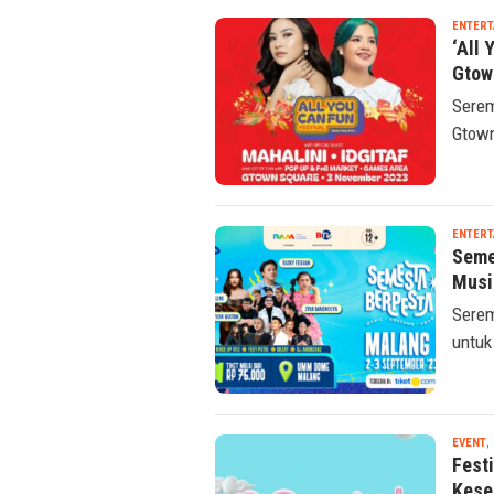
ENTERT
‘All 
Gtow
Serem
Gtown
ENTERT
Seme
Musi
Serem
untuk
EVENT
,
Fest
Kese