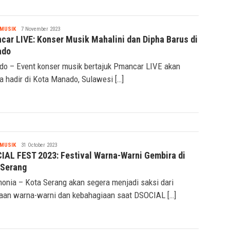
Tsaqif
MUSIK
7 November 2023
Ridwan
car LIVE: Konser Musik Mahalini dan Dipha Barus di
ado
o – Event konser musik bertajuk Pmancar LIVE akan
a hadir di Kota Manado, Sulawesi […]
Tsaqif
MUSIK
31 October 2023
Ridwan
IAL FEST 2023: Festival Warna-Warni Gembira di
 Serang
onia – Kota Serang akan segera menjadi saksi dari
aan warna-warni dan kebahagiaan saat DSOCIAL […]