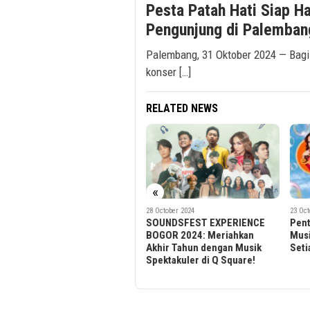
Pesta Patah Hati Siap H
Pengunjung di Palemban
Palembang, 31 Oktober 2024 — Bagi
konser […]
RELATED NEWS
«
28 October 2024
23 October 2024
30 Sep
SOUNDSFEST EXPERIENCE
Pentasria 2024: Perpaduan
Gele
BOGOR 2024: Meriahkan
Musik dan Keceriaan dalam
2024
Akhir Tahun dengan Musik
Setiap Nada
Seja
Spektakuler di Q Square!