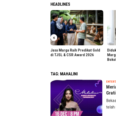
HEADLINES
«
a Marga Raih Predikat Gold
Didukung Sultan HB X, Jasa
Dolla
TJSL & CSR Award 2026
Marga Percepat Akses
Inves
Bokoharjo
TAG:
MAHALINI
ENTERT
Meri
Grat
Bekas
telah