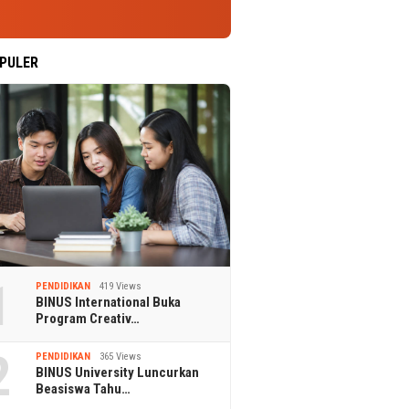
PULER
1
PENDIDIKAN
419 Views
BINUS International Buka
Program Creativ…
2
PENDIDIKAN
365 Views
BINUS University Luncurkan
Beasiswa Tahu…