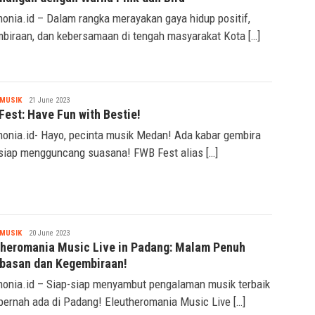
onia.id – Dalam rangka merayakan gaya hidup positif,
biraan, dan kebersamaan di tengah masyarakat Kota […]
Seremonia
MUSIK
21 June 2023
Fest: Have Fun with Bestie!
onia.id- Hayo, pecinta musik Medan! Ada kabar gembira
siap mengguncang suasana! FWB Fest alias […]
Seremonia
MUSIK
20 June 2023
theromania Music Live in Padang: Malam Penuh
basan dan Kegembiraan!
onia.id – Siap-siap menyambut pengalaman musik terbaik
pernah ada di Padang! Eleutheromania Music Live […]