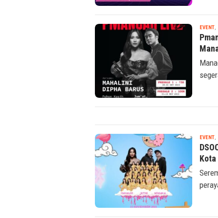
EVENT
,
Pman
Man
Manad
seger
EVENT
,
DSOC
Kota
Serem
peray