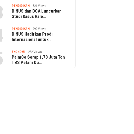
3
PENDIDIKAN
321 Views
BINUS dan BCA Luncurkan
Studi Kasus Halo…
4
PENDIDIKAN
299 Views
BINUS Hadirkan Prodi
Internasional untuk…
5
EKONOMI
252 Views
PalmCo Serap 1,73 Juta Ton
TBS Petani Du…
24
12 August 2024
3 June 2024
a Festival 2024 Siap
Rayakan 30 Tahun Debut, GIGI
Social Chic Ja
ang Malang di UMM
Gelar Konser GIGINFINITY
Up Phase 3 yan
Agustus 2024
Ditonton