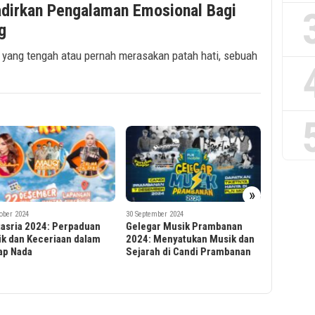
adirkan Pengalaman Emosional Bagi
g
 yang tengah atau pernah merasakan patah hati, sebuah
»
21 August 20
Live Aren
tember 2024
28 August 2024
Menggunc
gar Musik Prambanan
JBL Festival 2024: Perayaan
Dome
: Menyatukan Musik dan
Musik Spektakuler di Jakarta
rah di Candi Prambanan