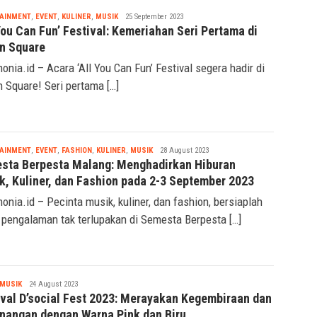
Seremonia
AINMENT
,
EVENT
,
KULINER
,
MUSIK
25 September 2023
You Can Fun’ Festival: Kemeriahan Seri Pertama di
n Square
onia.id – Acara ‘All You Can Fun’ Festival segera hadir di
 Square! Seri pertama […]
Seremonia
AINMENT
,
EVENT
,
FASHION
,
KULINER
,
MUSIK
28 August 2023
sta Berpesta Malang: Menghadirkan Hiburan
k, Kuliner, dan Fashion pada 2-3 September 2023
onia.id – Pecinta musik, kuliner, dan fashion, bersiaplah
 pengalaman tak terlupakan di Semesta Berpesta […]
Seremonia
MUSIK
24 August 2023
ival D’social Fest 2023: Merayakan Kegembiraan dan
nangan dengan Warna Pink dan Biru