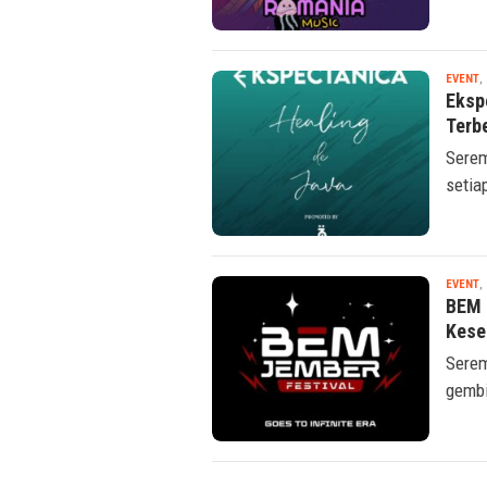
EVENT
,
Eksp
Terbe
Serem
setia
EVENT
,
BEM 
Kese
Serem
gembi