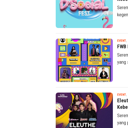
Serem
kegem
EVENT
,
FWB 
Serem
yang 
EVENT
,
Eleu
Kebe
Serem
yang 