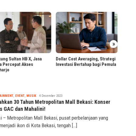
PPAr U
Pertam
»
PT RPN dan BPDP Gelar
r Cost Averaging, Strategi
Workshop Pangan Sehat
tasi Bertahap bagi Pemula
Berbasis Sawit
Tsaqif
AINMENT
,
EVENT
,
MUSIK
4 December 2023
Ridwan
ahkan 30 Tahun Metropolitan Mall Bekasi: Konser
is GAC dan Mahalini!
i – Metropolitan Mall Bekasi, pusat perbelanjaan yang
 menjadi ikon di Kota Bekasi, tengah […]