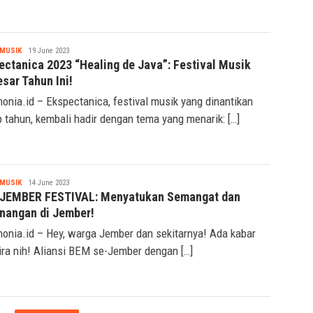
Seremonia
MUSIK
19 June 2023
ectanica 2023 “Healing de Java”: Festival Musik
sar Tahun Ini!
onia.id – Ekspectanica, festival musik yang dinantikan
p tahun, kembali hadir dengan tema yang menarik: […]
Seremonia
MUSIK
14 June 2023
JEMBER FESTIVAL: Menyatukan Semangat dan
nangan di Jember!
onia.id – Hey, warga Jember dan sekitarnya! Ada kabar
ra nih! Aliansi BEM se-Jember dengan […]