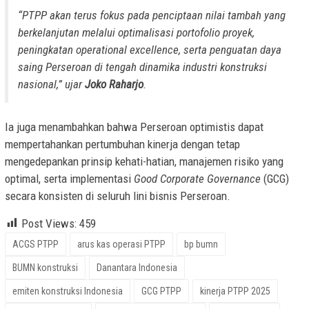
“PTPP akan terus fokus pada penciptaan nilai tambah yang
berkelanjutan melalui optimalisasi portofolio proyek,
peningkatan
operational excellence
, serta penguatan daya
saing Perseroan di tengah dinamika industri konstruksi
nasional,” ujar
Joko Raharjo
.
Ia juga menambahkan bahwa Perseroan optimistis dapat
mempertahankan pertumbuhan kinerja dengan tetap
mengedepankan prinsip kehati-hatian, manajemen risiko yang
optimal, serta implementasi
Good Corporate Governance
(GCG)
secara konsisten di seluruh lini bisnis Perseroan.
Post Views:
459
ACGS PTPP
arus kas operasi PTPP
bp bumn
BUMN konstruksi
Danantara Indonesia
emiten konstruksi Indonesia
GCG PTPP
kinerja PTPP 2025