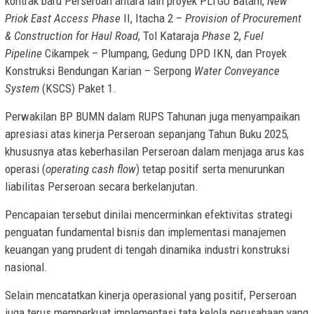
kontrak baru Perseroan antara lain proyek PLTGU Batam,
New
Priok East Access Phase
II, Itacha 2 –
Provision of Procurement
& Construction for Haul Road
, Tol Kataraja
Phase
2,
Fuel
Pipeline
Cikampek – Plumpang, Gedung DPD IKN, dan Proyek
Konstruksi Bendungan Karian – Serpong
Water Conveyance
System
(KSCS) Paket 1.
Perwakilan BP BUMN dalam RUPS Tahunan juga menyampaikan
apresiasi atas kinerja Perseroan sepanjang Tahun Buku 2025,
khususnya atas keberhasilan Perseroan dalam menjaga arus kas
operasi (
operating cash flow
) tetap positif serta menurunkan
liabilitas Perseroan secara berkelanjutan.
Pencapaian tersebut dinilai mencerminkan efektivitas strategi
penguatan fundamental bisnis dan implementasi manajemen
keuangan yang prudent di tengah dinamika industri konstruksi
nasional.
Selain mencatatkan kinerja operasional yang positif, Perseroan
juga terus memperkuat implementasi tata kelola perusahaan yang