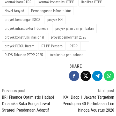
kontrak baru PTPP
kontrak konstruksi PTPP
liabilitas PTPP
Novel Arsyad
Pembangunan Infrastruktur
proyek bendungan KSCS
proyek IKN
proyek infrastruktur Indonesia
proyek jalan dan jembatan
proyek konstruksi nasional
proyek pemerintah 2026
proyek PLTGU Batam
PT PP Persero
PTPP
RUPS Tahunan PTPP 2025
tata kelola perusahaan
SHARE
Post
Previous post
Next post
navigation
BRI Finance Optimistis Hadapi
KAI Daop 1 Jakarta Targetkan
Dinamika Suku Bunga Lewat
Penutupan 40 Perlintasan Liar
Strategi Pendanaan Adaptif
hingga Agustus 2026