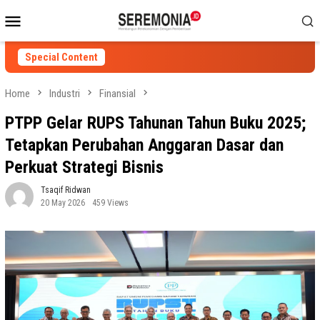
Skip
Mobile
to
Menu
content
Special Content
Home
Industri
Finansial
PTPP Gelar RUPS Tahunan Tahun Buku 2025;
Tetapkan Perubahan Anggaran Dasar dan
Perkuat Strategi Bisnis
Tsaqif Ridwan
20 May 2026
459 Views