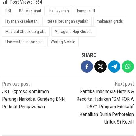
Post Views:
564
BSI
BSI Maslahat
haji syariah
kampus UI
layanan kesehatan
literasi keuangan syariah
makanan gratis
Medical Check Up gratis
Mitraguna Haji Khusus
Universitas Indonesia
Warteg Mobile
SHARE
Post
Previous post
Next post
navigation
J&T Express Komitmen
Santika Indonesia Hotels &
Perangi Narkoba, Gandeng BNN
Resorts Hadirkan “GM FOR A
Perkuat Pengawasan
DAY”, Program Edukatif
Kenalkan Dunia Perhotelan
Untuk Si Kecil!