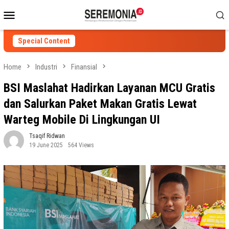
Skip
Mobile
to
Menu
content
Special Content
Home
Industri
Finansial
BSI Maslahat Hadirkan Layanan MCU Gratis
dan Salurkan Paket Makan Gratis Lewat
Warteg Mobile Di Lingkungan UI
Tsaqif Ridwan
19 June 2025
564 Views