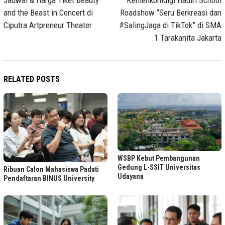
navigation
Jadwal & Harga Tiket Beauty
Kemenkomdigi Hadiri School
and the Beast in Concert di
Roadshow “Seru Berkreasi dan
Ciputra Artpreneur Theater
#SalingJaga di TikTok” di SMA
1 Tarakanita Jakarta
RELATED POSTS
WSBP Kebut Pembangunan
Gedung L-SSIT Universitas
Ribuan Calon Mahasiswa Padati
Udayana
Pendaftaran BINUS University