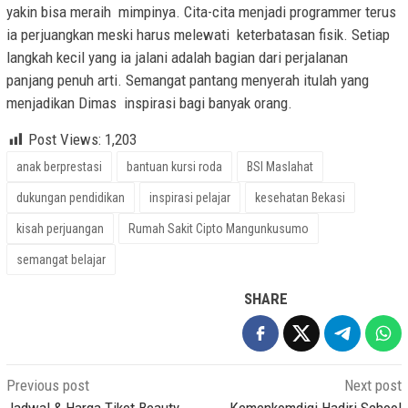
yakin bisa meraih mimpinya. Cita-cita menjadi programmer terus
ia perjuangkan meski harus melewati keterbatasan fisik. Setiap
langkah kecil yang ia jalani adalah bagian dari perjalanan
panjang penuh arti. Semangat pantang menyerah itulah yang
menjadikan Dimas inspirasi bagi banyak orang.
Post Views:
1,203
anak berprestasi
bantuan kursi roda
BSI Maslahat
dukungan pendidikan
inspirasi pelajar
kesehatan Bekasi
kisah perjuangan
Rumah Sakit Cipto Mangunkusumo
semangat belajar
SHARE
Post
Previous post
Next post