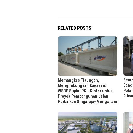
RELATED POSTS
Semes
Memangkas Tikungan,
Bandu
Menghubungkan Kawasan:
Pela
WSBP Suplai PC-I Girder untuk
Diba
Proyek Pembangunan Jalan
Perbaikan Singaraja–Mengwitani