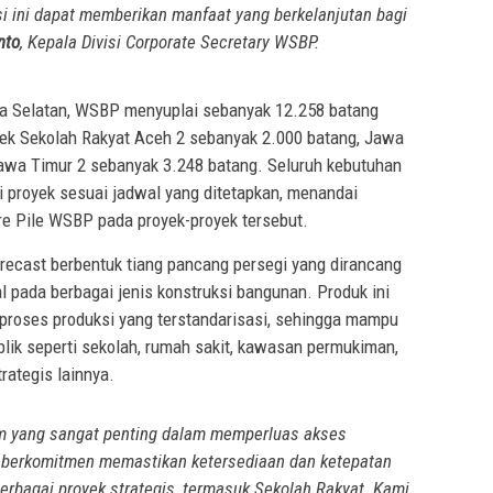
si ini dapat memberikan manfaat yang berkelanjutan bagi
nto
, Kepala Divisi Corporate Secretary WSBP.
ra Selatan, WSBP menyuplai sebanyak 12.258 batang
oyek Sekolah Rakyat Aceh 2 sebanyak 2.000 batang, Jawa
awa Timur 2 sebanyak 3.248 batang. Seluruh kebutuhan
si proyek sesuai jadwal yang ditetapkan, menandai
re Pile WSBP pada proyek-proyek tersebut.
recast berbentuk tiang pancang persegi yang dirancang
 pada berbagai jenis konstruksi bangunan. Produk ini
i proses produksi yang terstandarisasi, sehingga mampu
ik seperti sekolah, rumah sakit, kawasan permukiman,
trategis lainnya.
m yang sangat penting dalam memperluas akses
 berkomitmen memastikan ketersediaan dan ketepatan
rbagai proyek strategis, termasuk Sekolah Rakyat. Kami