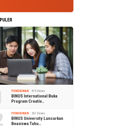
PULER
1
PENDIDIKAN
419 Views
BINUS International Buka
Program Creativ…
2
PENDIDIKAN
367 Views
BINUS University Luncurkan
Beasiswa Tahu…