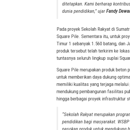
ditetapkan. Kami berharap kontribu
dunia pendidikan,” ujar
Fandy Dewa
Pada proyek Sekolah Rakyat di Sumat
Square Pile. Sementara itu, untuk pr
Timur 1 sebanyak 1.560 batang, dan J
produk tersebut telah terkirim ke loka
tuntasnya seluruh lingkup suplai Squa
Square Pile merupakan produk beton p
untuk memberikan daya dukung optimal
memiliki kualitas yang terjaga melalu
mendukung pembangunan fasilitas publ
hingga berbagai proyek infrastruktur s
“Sekolah Rakyat merupakan progra
pendidikan bagi masyarakat. WSBP
pasokan produk untuk mendukung be