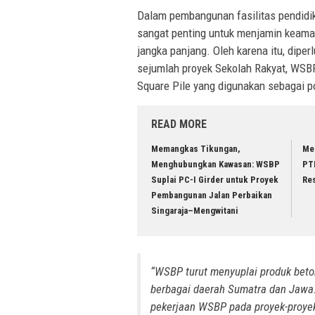
Dalam pembangunan fasilitas pendidik
sangat penting untuk menjamin keama
jangka panjang. Oleh karena itu, dipe
sejumlah proyek Sekolah Rakyat, WSBP
Square Pile yang digunakan sebagai 
READ MORE
Memangkas Tikungan,
Men
Menghubungkan Kawasan: WSBP
PT
Suplai PC-I Girder untuk Proyek
Re
Pembangunan Jalan Perbaikan
Singaraja–Mengwitani
“WSBP turut menyuplai produk beto
berbagai daerah Sumatra dan Jawa.
pekerjaan WSBP pada proyek-proyek