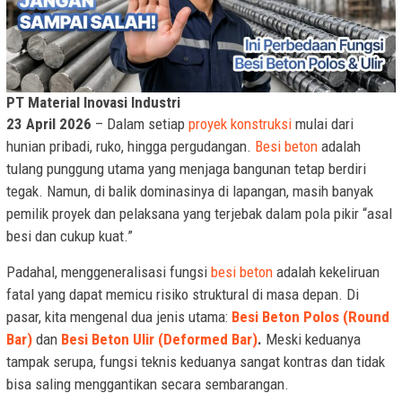
PT Material Inovasi Industri
23 April 2026
– Dalam setiap
proyek konstruksi
mulai dari
hunian pribadi, ruko, hingga pergudangan.
Besi beton
adalah
tulang punggung utama yang menjaga bangunan tetap berdiri
tegak. Namun, di balik dominasinya di lapangan, masih banyak
pemilik proyek dan pelaksana yang terjebak dalam pola pikir “asal
besi dan cukup kuat.”
Padahal, menggeneralisasi fungsi
besi beton
adalah kekeliruan
fatal yang dapat memicu risiko struktural di masa depan. Di
pasar, kita mengenal dua jenis utama:
Besi Beton Polos (Round
Bar)
dan
Besi Beton Ulir (Deformed Bar)
.
Meski keduanya
tampak serupa, fungsi teknis keduanya sangat kontras dan tidak
bisa saling menggantikan secara sembarangan.