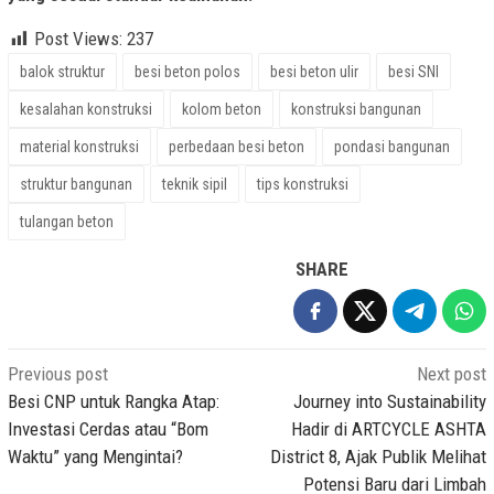
Post Views:
237
balok struktur
besi beton polos
besi beton ulir
besi SNI
kesalahan konstruksi
kolom beton
konstruksi bangunan
material konstruksi
perbedaan besi beton
pondasi bangunan
struktur bangunan
teknik sipil
tips konstruksi
tulangan beton
SHARE
Post
Previous post
Next post
navigation
Besi CNP untuk Rangka Atap:
Journey into Sustainability
Investasi Cerdas atau “Bom
Hadir di ARTCYCLE ASHTA
Waktu” yang Mengintai?
District 8, Ajak Publik Melihat
Potensi Baru dari Limbah