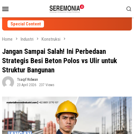
Skip
Mobile
to
Menu
content
Special Content
Home
Industri
Konstruksi
Jangan Sampai Salah! Ini Perbedaan
Strategis Besi Beton Polos vs Ulir untuk
Struktur Bangunan
Tsaqif Ridwan
23 April 2026
237 Views