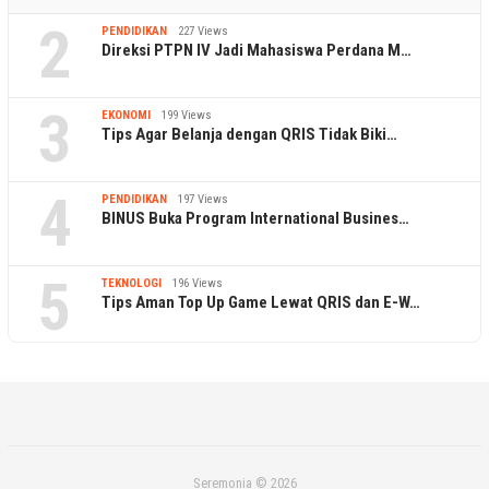
2
PENDIDIKAN
227 Views
Direksi PTPN IV Jadi Mahasiswa Perdana M…
3
EKONOMI
199 Views
Tips Agar Belanja dengan QRIS Tidak Biki…
4
PENDIDIKAN
197 Views
BINUS Buka Program International Busines…
5
TEKNOLOGI
196 Views
Tips Aman Top Up Game Lewat QRIS dan E-W…
Seremonia © 2026