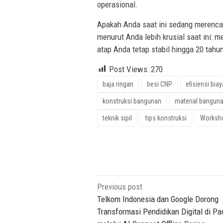
operasional.
Apakah Anda saat ini sedang merenca
menurut Anda lebih krusial saat ini:
atap Anda tetap stabil hingga 20 tahu
Post Views:
270
baja ringan
besi CNP
efisiensi bi
konstruksi bangunan
material bangun
teknik sipil
tips konstruksi
Worksh
Post
Previous post
navigation
Telkom Indonesia dan Google Dorong
Transformasi Pendidikan Digital di P