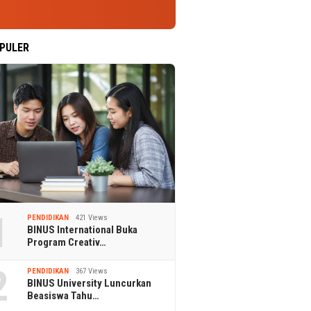
PULER
1
PENDIDIKAN
421 Views
BINUS International Buka
Program Creativ…
2
PENDIDIKAN
367 Views
BINUS University Luncurkan
Beasiswa Tahu…