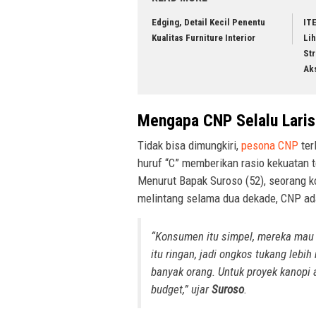
Edging, Detail Kecil Penentu
ITE
Kualitas Furniture Interior
Lih
St
Ak
Mengapa CNP Selalu Laris
Tidak bisa dimungkiri,
pesona CNP
ter
huruf “C” memberikan rasio kekuatan t
Menurut Bapak Suroso (52), seorang k
melintang selama dua dekade, CNP ada
“Konsumen itu simpel, mereka mau 
itu ringan, jadi ongkos tukang leb
banyak orang. Untuk proyek kanopi 
budget,”
ujar
Suroso
.