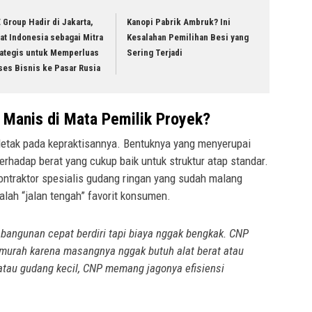
 Group Hadir di Jakarta,
Kanopi Pabrik Ambruk? Ini
at Indonesia sebagai Mitra
Kesalahan Pemilihan Besi yang
rategis untuk Memperluas
Sering Terjadi
ses Bisnis ke Pasar Rusia
 Manis di Mata Pemilik Proyek?
letak pada kepraktisannya. Bentuknya yang menyerupai
erhadap berat yang cukup baik untuk struktur atap standar.
ontraktor spesialis gudang ringan yang sudah malang
lah “jalan tengah” favorit konsumen.
bangunan cepat berdiri tapi biaya nggak bengkak. CNP
ih murah karena masangnya nggak butuh alat berat atau
atau gudang kecil, CNP memang jagonya efisiensi