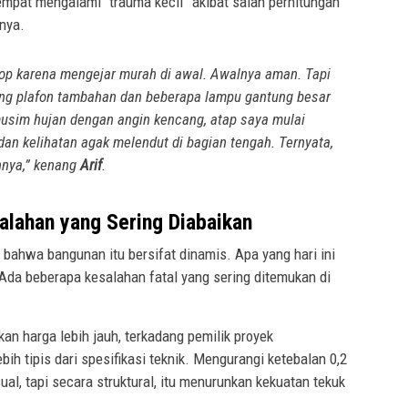
empat mengalami “trauma kecil” akibat salah perhitungan
nya.
op karena mengejar murah di awal. Awalnya aman. Tapi
ang plafon tambahan dan beberapa lampu gantung besar
musim hujan dengan angin kencang, atap saya mulai
dan kelihatan agak melendut di bagian tengah. Ternyata,
nnya,”
kenang
Arif
.
alahan yang Sering Diabaikan
 bahwa bangunan itu bersifat dinamis. Apa yang hari ini
. Ada beberapa kesalahan fatal yang sering ditemukan di
an harga lebih jauh, terkadang pemilik proyek
ih tipis dari spesifikasi teknik. Mengurangi ketebalan 0,2
al, tapi secara struktural, itu menurunkan kekuatan tekuk