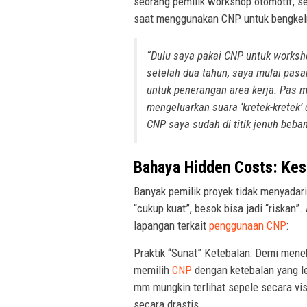
seorang pemilik workshop otomotif, s
saat menggunakan CNP untuk bengkel
“Dulu saya pakai CNP untuk worksh
setelah dua tahun, saya mulai pas
untuk penerangan area kerja. Pas 
mengeluarkan suara ‘kretek-kretek’ 
CNP saya sudah di titik jenuh beba
Bahaya Hidden Costs: Kes
Banyak pemilik proyek tidak menyadari
“cukup kuat”, besok bisa jadi “riskan”
lapangan terkait
penggunaan CNP
:
Praktik “Sunat” Ketebalan: Demi menek
memilih
CNP
dengan ketebalan yang leb
mm mungkin terlihat sepele secara visu
secara drastis.