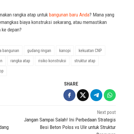
nakan rangka atap untuk
bangunan baru Anda
? Mana yang
 memangkas biaya konstruksi sekarang, atau memastikan
n ke depan?
aya bangunan
gudang ringan
kanopi
kekuatan CNP
an
rangka atap
risiko konstruksi
struktur atap
op
SHARE
Next post
Jangan Sampai Salah! Ini Perbedaan Strategis
adang
Besi Beton Polos vs Ulir untuk Struktur