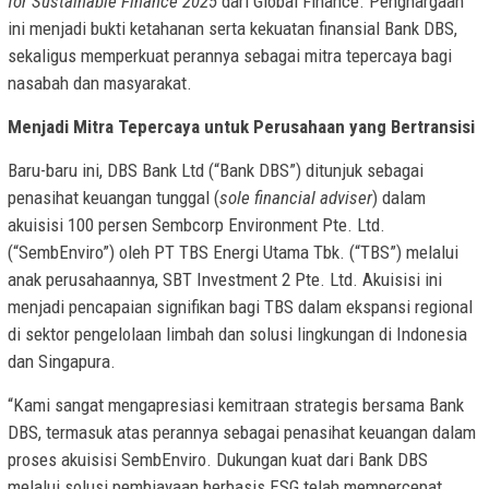
for Sustainable Finance 2025
dari Global Finance. Penghargaan
ini menjadi bukti ketahanan serta kekuatan finansial Bank DBS,
sekaligus memperkuat perannya sebagai mitra tepercaya bagi
nasabah dan masyarakat.
Menjadi Mitra Tepercaya untuk Perusahaan yang Bertransisi
Baru-baru ini, DBS Bank Ltd (“Bank DBS”) ditunjuk sebagai
penasihat keuangan tunggal (
sole financial adviser
) dalam
akuisisi 100 persen Sembcorp Environment Pte. Ltd.
(“SembEnviro”) oleh PT TBS Energi Utama Tbk. (“TBS”) melalui
anak perusahaannya, SBT Investment 2 Pte. Ltd. Akuisisi ini
menjadi pencapaian signifikan bagi TBS dalam ekspansi regional
di sektor pengelolaan limbah dan solusi lingkungan di Indonesia
dan Singapura.
“Kami sangat mengapresiasi kemitraan strategis bersama Bank
DBS, termasuk atas perannya sebagai penasihat keuangan dalam
proses akuisisi SembEnviro. Dukungan kuat dari Bank DBS
melalui solusi pembiayaan berbasis ESG telah mempercepat