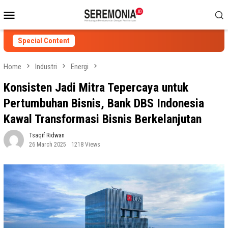
Skip
Mobile
to
Menu
content
Special Content
Home
Industri
Energi
Konsisten Jadi Mitra Tepercaya untuk
Pertumbuhan Bisnis, Bank DBS Indonesia
Kawal Transformasi Bisnis Berkelanjutan
Tsaqif Ridwan
26 March 2025
1218 Views