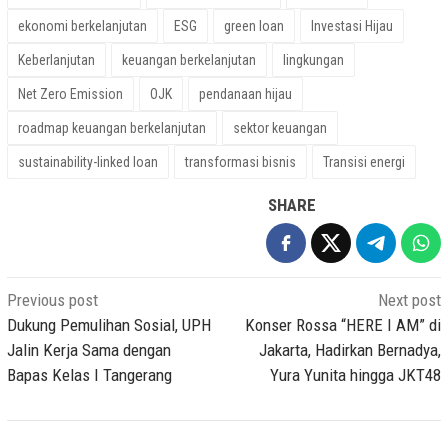
ekonomi berkelanjutan
ESG
green loan
Investasi Hijau
Keberlanjutan
keuangan berkelanjutan
lingkungan
Net Zero Emission
OJK
pendanaan hijau
roadmap keuangan berkelanjutan
sektor keuangan
sustainability-linked loan
transformasi bisnis
Transisi energi
SHARE
Post
Previous post
Next post
navigation
Dukung Pemulihan Sosial, UPH
Konser Rossa “HERE I AM” di
Jalin Kerja Sama dengan
Jakarta, Hadirkan Bernadya,
Bapas Kelas I Tangerang
Yura Yunita hingga JKT48