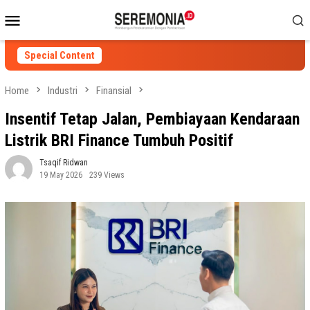
Skip
Mobile
to
Menu
content
Special Content
Home
Industri
Finansial
Insentif Tetap Jalan, Pembiayaan Kendaraan
Listrik BRI Finance Tumbuh Positif
Tsaqif Ridwan
19 May 2026
239 Views