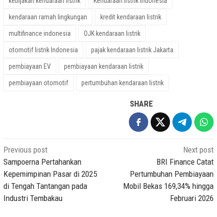
kebijakan kendaraan listrik
Kendaraan listrik Indonesia
kendaraan ramah lingkungan
kredit kendaraan listrik
multifinance indonesia
OJK kendaraan listrik
otomotif listrik Indonesia
pajak kendaraan listrik Jakarta
pembiayaan EV
pembiayaan kendaraan listrik
pembiayaan otomotif
pertumbuhan kendaraan listrik
SHARE
Post
Previous post
Next post
navigation
Sampoerna Pertahankan
BRI Finance Catat
Kepemimpinan Pasar di 2025
Pertumbuhan Pembiayaan
di Tengah Tantangan pada
Mobil Bekas 169,34% hingga
Industri Tembakau
Februari 2026