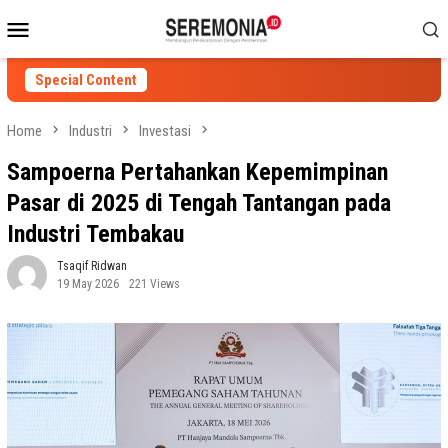
Skip
Mobile
to
Menu
content
Special Content
Home
Industri
Investasi
Sampoerna Pertahankan Kepemimpinan
Pasar di 2025 di Tengah Tantangan pada
Industri Tembakau
Tsaqif Ridwan
19 May 2026
221 Views