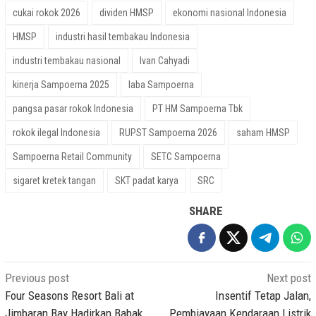
cukai rokok 2026
dividen HMSP
ekonomi nasional Indonesia
HMSP
industri hasil tembakau Indonesia
industri tembakau nasional
Ivan Cahyadi
kinerja Sampoerna 2025
laba Sampoerna
pangsa pasar rokok Indonesia
PT HM Sampoerna Tbk
rokok ilegal Indonesia
RUPST Sampoerna 2026
saham HMSP
Sampoerna Retail Community
SETC Sampoerna
sigaret kretek tangan
SKT padat karya
SRC
SHARE
Post
Previous post
Next post
navigation
Four Seasons Resort Bali at
Insentif Tetap Jalan,
Jimbaran Bay Hadirkan Babak
Pembiayaan Kendaraan Listrik