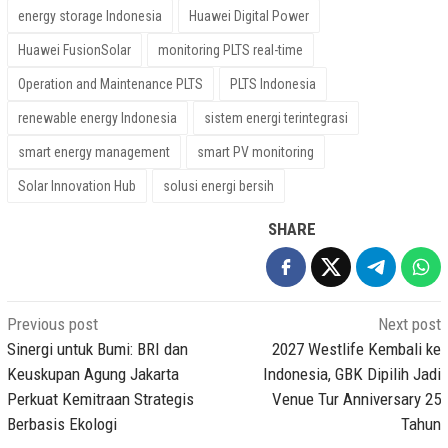
energy storage Indonesia
Huawei Digital Power
Huawei FusionSolar
monitoring PLTS real-time
Operation and Maintenance PLTS
PLTS Indonesia
renewable energy Indonesia
sistem energi terintegrasi
smart energy management
smart PV monitoring
Solar Innovation Hub
solusi energi bersih
SHARE
Post
Previous post
Next post
navigation
Sinergi untuk Bumi: BRI dan
2027 Westlife Kembali ke
Keuskupan Agung Jakarta
Indonesia, GBK Dipilih Jadi
Perkuat Kemitraan Strategis
Venue Tur Anniversary 25
Berbasis Ekologi
Tahun