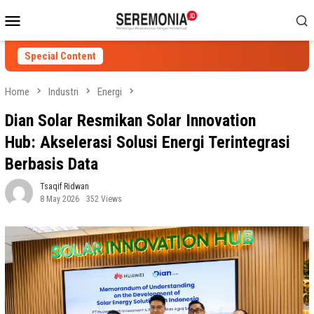
Skip
Mobile
to
Menu
content
Special Content
Home
Industri
Energi
Dian Solar Resmikan Solar Innovation
Hub: Akselerasi Solusi Energi Terintegrasi
Berbasis Data
Tsaqif Ridwan
8 May 2026
352 Views