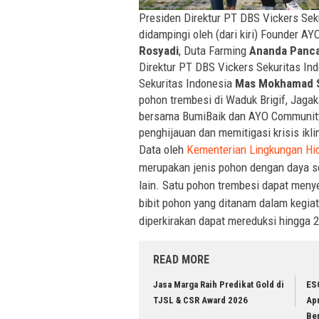
Presiden Direktur PT DBS Vickers Sek
didampingi oleh (dari kiri) Founder 
Rosyadi
, Duta Farming
Ananda Panca
Direktur PT DBS Vickers Sekuritas In
Sekuritas Indonesia
Mas Mokhamad S
pohon trembesi di Waduk Brigif, Jaga
bersama BumiBaik dan AYO Community 
penghijauan dan memitigasi krisis ik
Data oleh
Kementerian Lingkungan Hi
merupakan jenis pohon dengan daya se
lain. Satu pohon trembesi dapat meny
bibit pohon yang ditanam dalam kegia
diperkirakan dapat mereduksi hingga 
READ MORE
Jasa Marga Raih Predikat Gold di
ES
TJSL & CSR Award 2026
Ap
Be