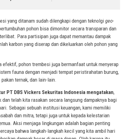
mbesi yang ditanam sudah dilengkapi dengan teknolgi
geo-
ertumbuhan pohon bisa dimonitor secara transparan dan
 terlibat. Para partisipan juga dapat memantau dampak
mlah karbon yang diserap dan dikeluarkan oleh pohon yang
 efektif, pohon trembesi juga bermanfaat untuk menyerap
istem fauna dengan menjadi tempat peristirahatan burung,
pakan ternak, dan lain-lain.
tur PT DBS
Vickers Sekuritas Indonesia mengatakan
,
k dan telah kita rasakan secara langsung dampaknya bagi
hari. Sebagai sebuah institusi keuangan, kami memiliki
abah dan mitra, tetapi juga untuk kepada kelestarian
emua. Aksi menjaga lingkungan adalah bagian penting
ercaya bahwa langkah-langkah kecil yang kita ambil hari
berikan dampak besar di masa depan. Oleh karena itu,