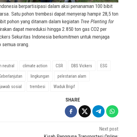
donesia berpartisipasi dalam aksi penanaman 100 bibit
karsa. Satu pohon trembesi dapat menyerap hampir 28,5 ton
ibit pohon yang ditanam dalam kegiatan
Tree Planting for
kirakan dapat mereduksi hingga 2.850 ton gas CO2 per
Vickers Sekuritas Indonesia berkomitmen untuk menjaga
p semua orang.
n neutral
climate action
CSR
DBS Vickers
ESG
Keberlanjutan
lingkungan
pelestarian alam
jawab sosial
trembesi
Waduk Brigif
SHARE
Next post
Kisah Pengguna Transportasi Online: