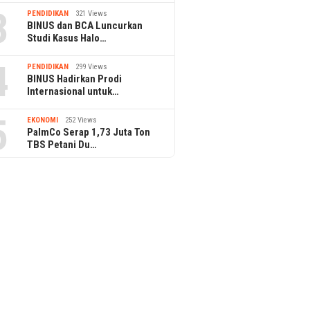
3
PENDIDIKAN
321 Views
BINUS dan BCA Luncurkan
Studi Kasus Halo…
4
PENDIDIKAN
299 Views
BINUS Hadirkan Prodi
Internasional untuk…
5
EKONOMI
252 Views
PalmCo Serap 1,73 Juta Ton
TBS Petani Du…