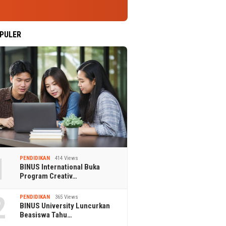
PULER
1
PENDIDIKAN
414 Views
BINUS International Buka
Program Creativ…
2
PENDIDIKAN
365 Views
BINUS University Luncurkan
Beasiswa Tahu…