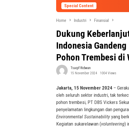
Special Content
Home
Industri
Finansial
Dukung Keberlanjut
Indonesia Gandeng
Pohon Trembesi di 
Tsaqif Ridwan
15 November 2024
1004 Views
Jakarta, 15 November 2024
– Geraka
oleh seluruh sektor industri, tak terk
pohon trembesi, PT DBS Vickers Sekuri
penyelamatan lingkungan dan pengura
Environmental Sustainability
yang berk
Kegiatan sukarelawan (
volunteering
) 