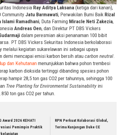
uritas Indonesia
Ray Aditya Laksana
(ketiga dari kanan),
AYO Community
Jatu Barmawati
, Perwakilan Bumi Baik
Rizal
 Islami Ramadhani
, Duta Farming
Miracle Neti Zakezia
,
donesia
Andreas Oen
, dan Direktur PT DBS Vickers
udarmaji
dalam peresmian aksi penanaman 100 bibit
karsa. PT DBS Vickers Sekuritas Indonesia berkolaborasi
melalui kegiatan sukarelawan ini sebagai upaya
lim demi mencapai emisi karbon bersih atau
carbon neutral
.
dup dan Kehutanan
menunjukkan bahwa pohon trembesi
rap karbon dioksida tertinggi dibanding spesies pohon
erap hampir 28,5 ton gas CO2 per tahunnya, sehingga 100
tan
Tree Planting for Environmental Sustainability
ini
2.850 ton gas CO2 per tahun.
G Award 2026 KEHATI
RPN Perkuat Kolaborasi Global,
resiasi Pemimpin Praktik
Terima Kunjungan Duke CE
rkelanjutan