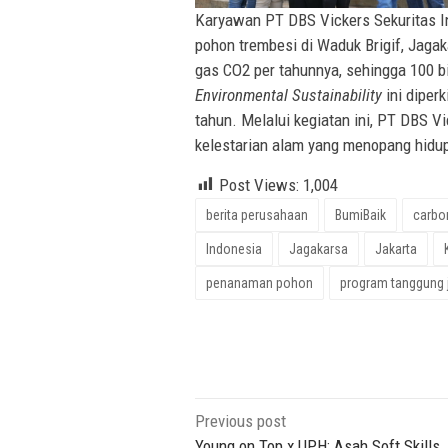
Karyawan PT DBS Vickers Sekuritas In
pohon trembesi di Waduk Brigif, Jaga
gas CO2 per tahunnya, sehingga 100 b
Environmental Sustainability
ini diper
tahun. Melalui kegiatan ini, PT DBS 
kelestarian alam yang menopang hidu
Post Views:
1,004
berita perusahaan
BumiBaik
carbo
Indonesia
Jagakarsa
Jakarta
penanaman pohon
program tanggung 
Post
Previous post
Young on Top x UPH: Asah Soft Skills