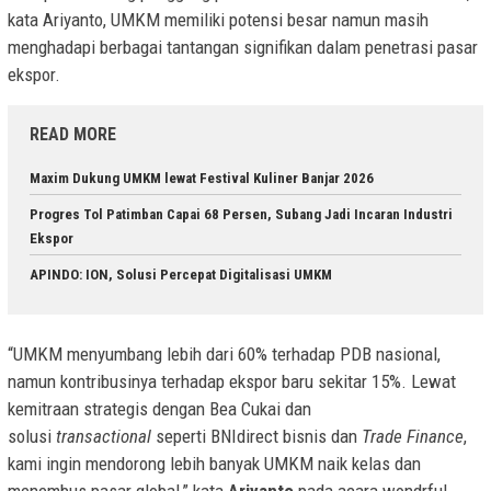
kata Ariyanto, UMKM memiliki potensi besar namun masih
menghadapi berbagai tantangan signifikan dalam penetrasi pasar
ekspor.
READ MORE
Maxim Dukung UMKM lewat Festival Kuliner Banjar 2026
Progres Tol Patimban Capai 68 Persen, Subang Jadi Incaran Industri
Ekspor
APINDO: ION, Solusi Percepat Digitalisasi UMKM
“UMKM menyumbang lebih dari 60% terhadap PDB nasional,
namun kontribusinya terhadap ekspor baru sekitar 15%. Lewat
kemitraan strategis dengan Bea Cukai dan
solusi
transactional
seperti BNIdirect bisnis dan
Trade Finance
,
kami ingin mendorong lebih banyak UMKM naik kelas dan
menembus pasar global,” kata
Ariyanto
pada acara wondrful