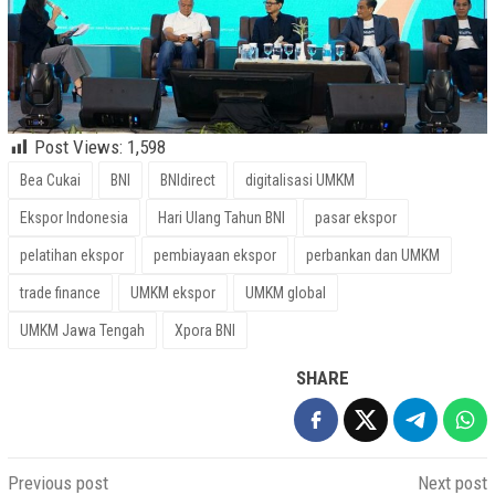
Post Views:
1,598
Bea Cukai
BNI
BNIdirect
digitalisasi UMKM
Ekspor Indonesia
Hari Ulang Tahun BNI
pasar ekspor
pelatihan ekspor
pembiayaan ekspor
perbankan dan UMKM
trade finance
UMKM ekspor
UMKM global
UMKM Jawa Tengah
Xpora BNI
SHARE
Post
Previous post
Next post