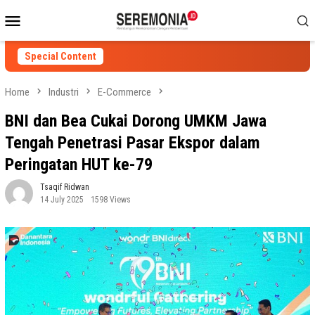
Skip
Mobile
to
Menu
content
Special Content
Home
Industri
E-Commerce
BNI dan Bea Cukai Dorong UMKM Jawa
Tengah Penetrasi Pasar Ekspor dalam
Peringatan HUT ke-79
Tsaqif Ridwan
14 July 2025
1598 Views