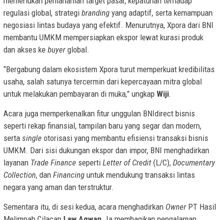
memerlukan pemahaman target pasar, kepatuhan terhadap
regulasi global, strategi
branding
yang adaptif, serta kemampuan
negosiasi lintas budaya yang efektif. Menurutnya, Xpora dari BNI
membantu UMKM mempersiapkan ekspor lewat kurasi produk
dan akses ke
buyer
global.
“Bergabung dalam ekosistem Xpora turut memperkuat kredibilitas
usaha, salah satunya tercermin dari kepercayaan mitra global
untuk melakukan pembayaran di muka,” ungkap
Wiji
.
Acara juga memperkenalkan fitur unggulan BNIdirect bisnis
seperti rekap finansial, tampilan baru yang segar dan modern,
serta
single
otorisasi yang membantu efisiensi transaksi bisnis
UMKM. Dari sisi dukungan ekspor dan impor, BNI menghadirkan
layanan
Trade Finance
seperti
Letter of Credit
(L/C),
Documentary
Collection
, dan
Financing
untuk mendukung transaksi lintas
negara yang aman dan terstruktur.
Sementara itu, di sesi kedua, acara menghadirkan
Owner
PT Hasil
Melimpah Cilacap
Law Agwan
. Ia membagikan pengalaman