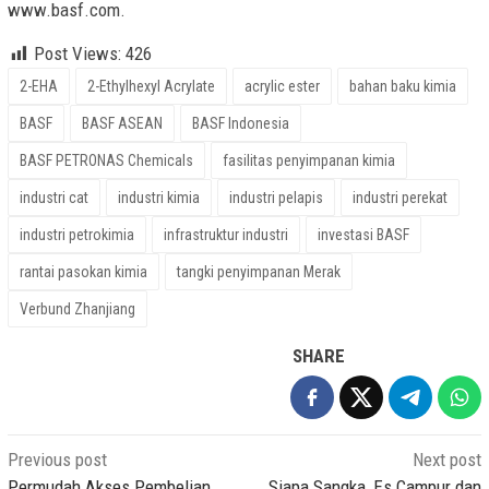
www.basf.com.
Post Views:
426
2-EHA
2-Ethylhexyl Acrylate
acrylic ester
bahan baku kimia
BASF
BASF ASEAN
BASF Indonesia
BASF PETRONAS Chemicals
fasilitas penyimpanan kimia
industri cat
industri kimia
industri pelapis
industri perekat
industri petrokimia
infrastruktur industri
investasi BASF
rantai pasokan kimia
tangki penyimpanan Merak
Verbund Zhanjiang
SHARE
Post
Previous post
Next post
Permudah Akses Pembelian
Siapa Sangka, Es Campur dan