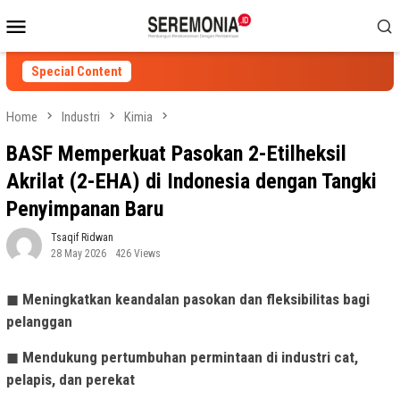
Skip
Mobile
to
Menu
content
Special Content
Home
Industri
Kimia
BASF Memperkuat Pasokan 2-Etilheksil
Akrilat (2-EHA) di Indonesia dengan Tangki
Penyimpanan Baru
Tsaqif Ridwan
28 May 2026
426 Views
◼
Meningkatkan keandalan pasokan dan fleksibilitas bagi
pelanggan
◼
Mendukung pertumbuhan permintaan di industri cat,
pelapis, dan perekat