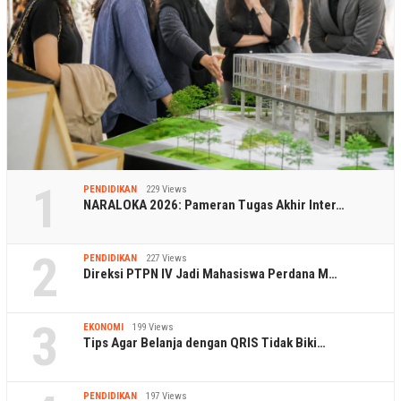
1
PENDIDIKAN
229 Views
NARALOKA 2026: Pameran Tugas Akhir Inter…
2
PENDIDIKAN
227 Views
Direksi PTPN IV Jadi Mahasiswa Perdana M…
3
EKONOMI
199 Views
Tips Agar Belanja dengan QRIS Tidak Biki…
PENDIDIKAN
197 Views