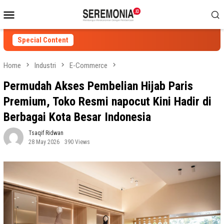
Skip
Mobile
to
Menu
content
Special Content
Home
Industri
E-Commerce
Permudah Akses Pembelian Hijab Paris
Premium, Toko Resmi napocut Kini Hadir di
Berbagai Kota Besar Indonesia
Tsaqif Ridwan
28 May 2026
390 Views