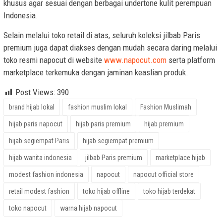
khusus agar sesuai dengan berbagai undertone kulit perempuan
Indonesia.
Selain melalui toko retail di atas, seluruh koleksi jilbab Paris
premium juga dapat diakses dengan mudah secara daring melalui
toko resmi napocut di website
www.napocut.com
serta platform
marketplace terkemuka dengan jaminan keaslian produk.
Post Views:
390
brand hijab lokal
fashion muslim lokal
Fashion Muslimah
hijab paris napocut
hijab paris premium
hijab premium
hijab segiempat Paris
hijab segiempat premium
hijab wanita indonesia
jilbab Paris premium
marketplace hijab
modest fashion indonesia
napocut
napocut official store
retail modest fashion
toko hijab offline
toko hijab terdekat
toko napocut
warna hijab napocut