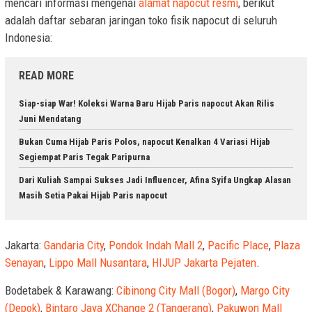
mencari informasi mengenai
alamat napocut resmi
, berikut
adalah daftar sebaran jaringan toko fisik napocut di seluruh
Indonesia:
READ MORE
Siap-siap War! Koleksi Warna Baru Hijab Paris napocut Akan Rilis
Juni Mendatang
Bukan Cuma Hijab Paris Polos, napocut Kenalkan 4 Variasi Hijab
Segiempat Paris Tegak Paripurna
Dari Kuliah Sampai Sukses Jadi Influencer, Afina Syifa Ungkap Alasan
Masih Setia Pakai Hijab Paris napocut
Jakarta:
Gandaria City
,
Pondok Indah Mall 2
,
Pacific Place
,
Plaza
Senayan
,
Lippo Mall Nusantara
,
HIJUP Jakarta Pejaten
.
Bodetabek & Karawang:
Cibinong City Mall (Bogor)
,
Margo City
(Depok)
,
Bintaro Jaya XChange 2 (Tangerang)
,
Pakuwon Mall