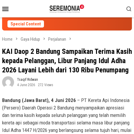
Skip
Mobile
to
Menu
content
Special Content
Home
Gaya Hidup
Perjalanan
KAI Daop 2 Bandung Sampaikan Terima Kasih
kepada Pelanggan, Libur Panjang Idul Adha
2026 Layani Lebih dari 130 Ribu Penumpang
Tsaqif Ridwan
4 June 2026
272 Views
Bandung (Jawa Barat), 4 Juni 2026
– PT Kereta Api Indonesia
(Persero) Daerah Operasi 2 Bandung menyampaikan apresiasi
dan terima kasih kepada seluruh pelanggan yang telah memilih
kereta api sebagai moda transportasi selama masa libur panjang
Idul Adha 1447 H/2026 yang berlangsung selama tujuh hari, mulai