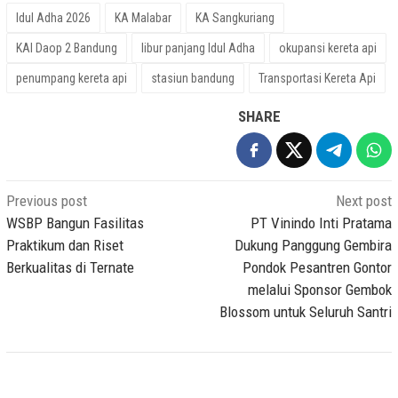
Idul Adha 2026
KA Malabar
KA Sangkuriang
KAI Daop 2 Bandung
libur panjang Idul Adha
okupansi kereta api
penumpang kereta api
stasiun bandung
Transportasi Kereta Api
SHARE
Post
Previous post
Next post
navigation
WSBP Bangun Fasilitas
PT Vinindo Inti Pratama
Praktikum dan Riset
Dukung Panggung Gembira
Berkualitas di Ternate
Pondok Pesantren Gontor
melalui Sponsor Gembok
Blossom untuk Seluruh Santri