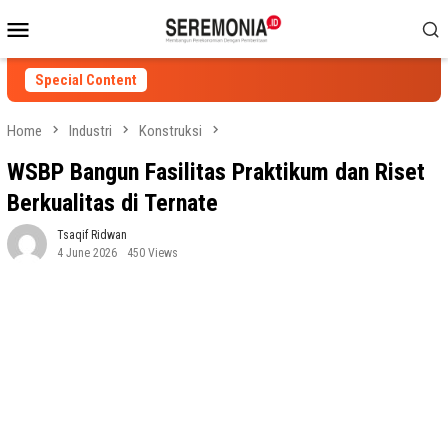
Skip
Mobile
to
Menu
content
Special Content
Home
Industri
Konstruksi
WSBP Bangun Fasilitas Praktikum dan Riset
Berkualitas di Ternate
Tsaqif Ridwan
4 June 2026
450 Views